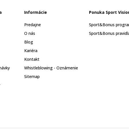
a
Informácie
Ponuka Sport Visio
Predajne
Sport&Bonus progr
O nás
Sport&Bonus pravidl
Blog
Kariéra
Kontakt
návky
Whistleblowing - Oznámenie
Sitemap
y