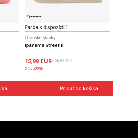
Farba k dispozícii:
1
Dámske šľapky
Ipanema Street II
15,99
EUR
20,99
EUR
Zľava
23
%
íka
Pridať do košíka