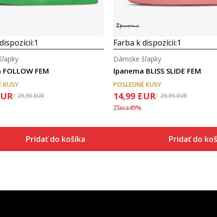
dispozícii:
1
Farba k dispozícii:
1
ľapky
Dámske šľapky
a FOLLOW FEM
Ipanema BLISS SLIDE FEM
 KUSY
POSLEDNÉ KUSY
EUR
14,99
EUR
29,95
EUR
29,95
EUR
Zľava
49
%
Pridať do košíka
Pridať do koš