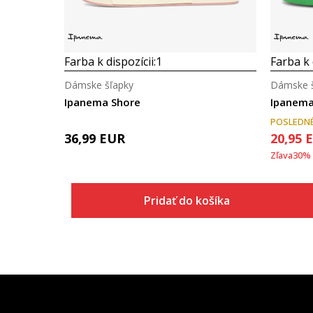
Farba k dispozícii:
1
Farba k 
Dámske šľapky
Dámske š
Ipanema Shore
Ipanem
POSLEDNÉ
36,99
EUR
20,95
Zľava
30
%
Pridať do košíka