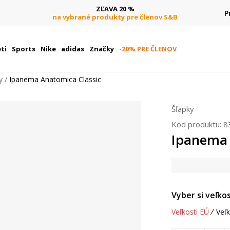
ZĽAVA 20 %
P
na vybrané produkty pre členov S&B
ti
Sports
Nike
adidas
Značky
-20% PRE ČLENOV
y
Ipanema Anatomica Classic
Šľapky
Kód produktu:
8
Ipanema 
Vyber si veľkos
Veľkosti EÚ
Veľk