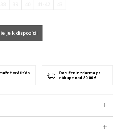
38
39
40
41-42
43
e je k dispozícii
 možné vrátiť do
Doručenie zdarma pri
nákupe nad 80.00 €