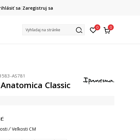
DOPRAVA ZADARMO
rihlásiť sa
Zaregistruj sa
pri objednaní nad 80 €
(neplatí pre Click&Collect)
Na vybr
0
0
Vyhľadaj na stránke
3583-AS781
Anatomica Classic
ť:
osti
Veľkosti CM