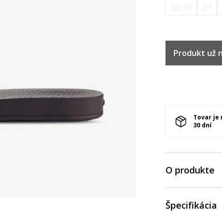
35-36
37
Produkt už ni
Tovar je
30 dní
O produkte
Špecifikácia