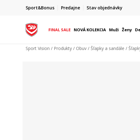
FINAL SALE AŽ -60 %
Sport&Bonus
Predajne
Stav objednávky
do 9. 8.
+ extra zľava 10 % len do 9. 8.
FINAL SALE
NOVÁ KOLEKCIA
Muži
Ženy
De
Sport Vision
Produkty
Obuv
Šľapky a sandále
Šľapk