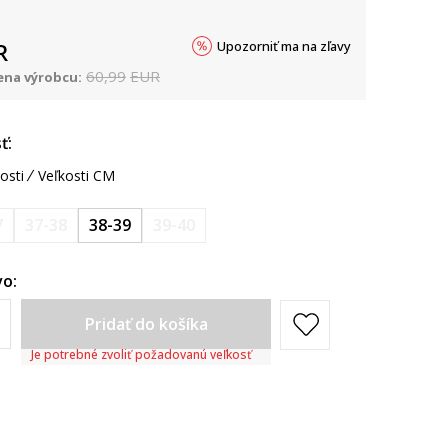
Upozorniť ma na zľavy
R
60,99
EUR
na výrobcu:
ť:
osti
Veľkosti CM
7
37-38
38-39
39-40
o:
Pridať do košíka
Je potrebné zvoliť požadovanú veľkosť