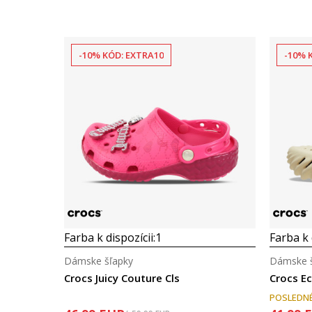
-10% KÓD: EXTRA10
-10% 
Farba k dispozícii:
1
Farba k 
Dámske šľapky
Dámske š
Crocs Juicy Couture Cls
Crocs E
POSLEDNÉ