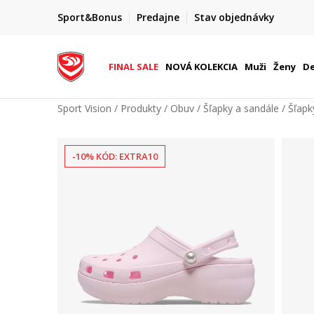
FINAL SALE AŽ -60 %
Sport&Bonus
Predajne
Stav objednávky
do 9. 8.
+ extra zľava 10 % len do 9. 8.
FINAL SALE
NOVÁ KOLEKCIA
Muži
Ženy
De
Sport Vision
Produkty
Obuv
Šľapky a sandále
Šľapk
-10% KÓD: EXTRA10