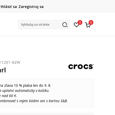
DOPRAVA ZADARMO
rihlásiť sa
Zaregistruj sa
pri objednaní nad 80 €
(neplatí pre Click&Collect)
Na vybr
0
0
Vyhľadaj na stránke
11231-6ZW
rl
ra zľava 10 % platia len do 9. 8.
 uplatní automaticky v košíku.
e nad 60 €.
ombinovať s inými kódmi ani s kartou S&B.