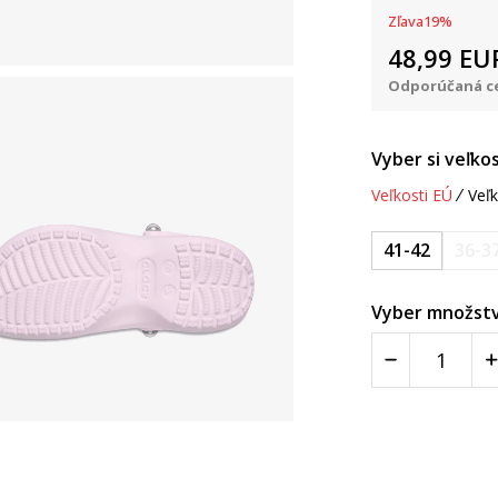
Zľava
19
%
48,99
EU
Odporúčaná ce
Vyber si veľkos
Veľkosti EÚ
Veľk
41-42
36-3
Vyber množstv