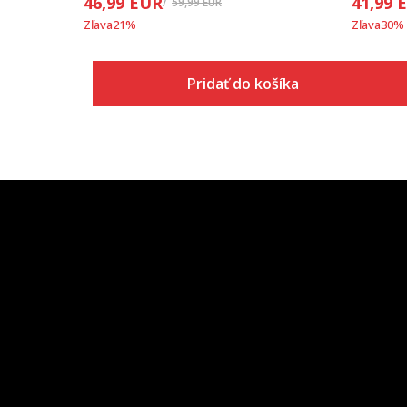
46,99
EUR
41,99
59,99
EUR
Zľava
21
%
Zľava
30
%
Pridať do košíka