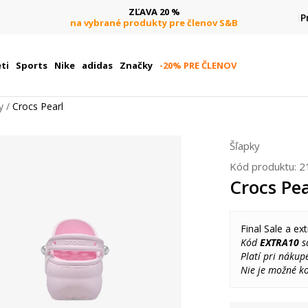
ZĽAVA 20 %
P
na vybrané produkty pre členov S&B
ti
Sports
Nike
adidas
Značky
-20% PRE ČLENOV
y
Crocs Pearl
Šľapky
Kód produktu:
2
Crocs Pea
Final Sale a ext
Kód
EXTRA10
sa
Platí pri nákup
Nie je možné k