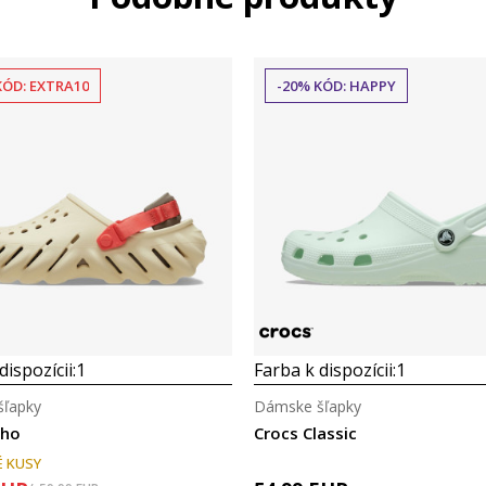
KÓD: EXTRA10
-20% KÓD: HAPPY
dispozícii:
1
Farba k dispozícii:
1
ľapky
Dámske šľapky
cho
Crocs Classic
 KUSY