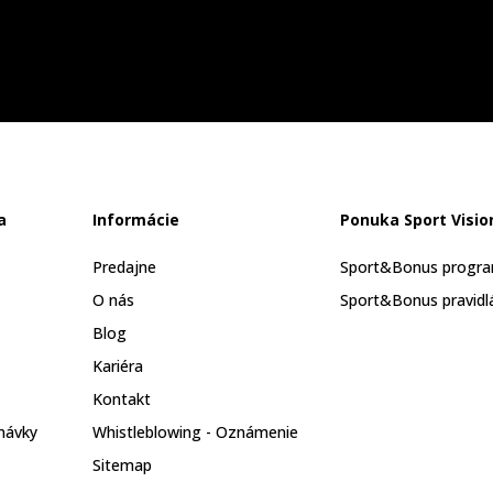
a
Informácie
Ponuka Sport Visio
Predajne
Sport&Bonus progr
O nás
Sport&Bonus pravidl
Blog
Kariéra
Kontakt
návky
Whistleblowing - Oznámenie
Sitemap