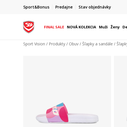
FINAL SALE AŽ -60 %
Sport&Bonus
Predajne
Stav objednávky
do 9. 8.
+ extra zľava 10 % len do 9. 8.
FINAL SALE
NOVÁ KOLEKCIA
Muži
Ženy
De
Sport Vision
Produkty
Obuv
Šľapky a sandále
Šľapk