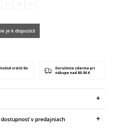
37
38
39
e je k dispozícii
 možné vrátiť do
Doručenie zdarma pri
nákupe nad 80.00 €
 dostupnosť v predajniach