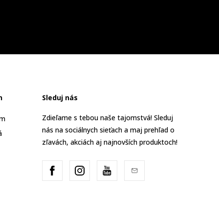
n
Sleduj nás
Zdieľame s tebou naše tajomstvá! Sleduj
am
nás na sociálnych sieťach a maj prehľad o
á
zľavách, akciách aj najnovších produktoch!