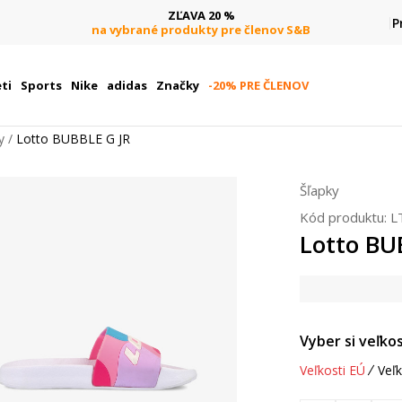
ZĽAVA 20 %
P
na vybrané produkty pre členov S&B
ti
Sports
Nike
adidas
Značky
-20% PRE ČLENOV
y
Lotto BUBBLE G JR
Šľapky
Kód produktu:
L
Lotto BU
Vyber si veľkos
Veľkosti EÚ
Veľk