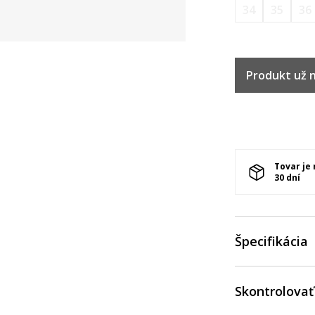
34
35
36
Produkt už ni
Tovar je
30 dní
Špecifikácia
Skontrolovať