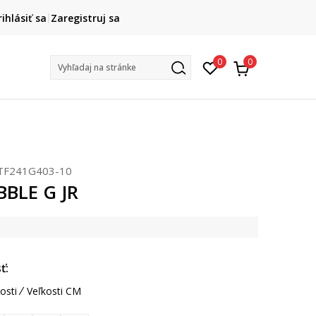
DOPRAVA ZADARMO
rihlásiť sa
Zaregistruj sa
pri objednaní nad 80 €
(neplatí pre Click&Collect)
Na vybr
0
0
Vyhľadaj na stránke
TF241G403-10
BBLE G JR
ť:
osti
Veľkosti CM