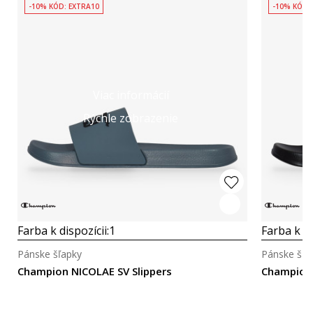
-10% KÓD: EXTRA10
-10% KÓD:
Viac informácií
Rýchle zobrazenie
Farba k dispozícii:
1
Farba k di
Pánske šľapky
Pánske šľa
Champion NICOLAE SV Slippers
Champion 