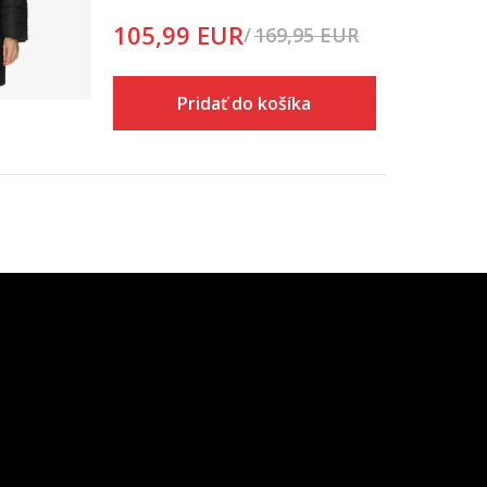
105,99
EUR
169,95
EUR
Zľava
37
%
Pridať do košíka