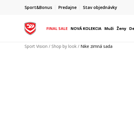
FINAL SALE AŽ -60 %
Sport&Bonus
Predajne
Stav objednávky
do 9. 8.
+ extra zľava 10 % len do 9. 8.
FINAL SALE
NOVÁ KOLEKCIA
Muži
Ženy
De
Sport Vision
Shop by look
Nike zimná sada