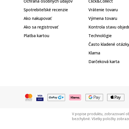
Ochrana osobných údajov
Click&Collect
Spotrebiteľské recenzie
Vrátenie tovaru
Ako nakupovať
Výmena tovaru
Ako sa registrovať
Kontrola stavu objed
Platba kartou
Technológie
Často kladené otázk
Klarna
Darčeková karta
V popise produktu, zobrazovaní ob
bezchybné. Všetky položky zobraze