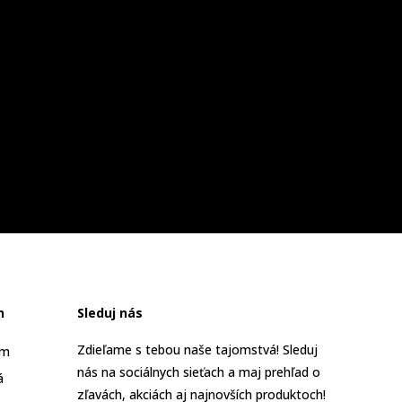
n
Sleduj nás
Zdieľame s tebou naše tajomstvá! Sleduj
am
nás na sociálnych sieťach a maj prehľad o
á
zľavách, akciách aj najnovších produktoch!