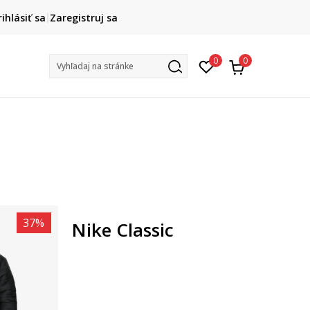
DOPRAVA ZADARMO
rihlásiť sa
Zaregistruj sa
pri objednaní nad 80 €
(neplatí pre Click&Collect)
Na vybr
0
0
Vyhľadaj na stránke
37
%
Nike Classic