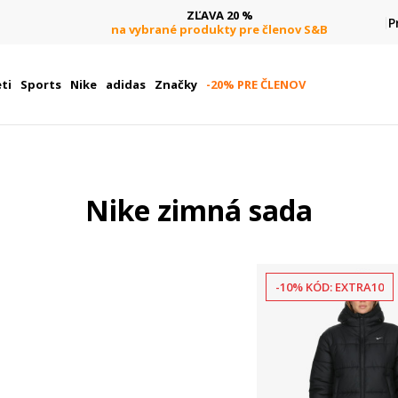
ZĽAVA 20 %
P
na vybrané produkty pre členov S&B
ti
Sports
Nike
adidas
Značky
-20% PRE ČLENOV
Nike zimná sada
-10% KÓD: EXTRA10