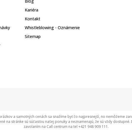
Blog
Kariéra
Kontakt
návky
Whistleblowing - Oznámenie
Sitemap
y
rázkov a samotných cenách sa snažíme byť čo najpresnejší, no nemôžeme zaruči
né na stránke sú súčasťou našej ponuky a neznamenajú, že sú vždy dostupné. 
zavolaním na Call centrum na tel +421 948 909 111.