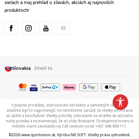
sieťach a maj prehľad o zľavách, akciách aj najnovších
produktoch!
Slovakia
Zmeň to
V popise produktu, zobrazovaní obrázkov a samotných cenách sa
snažíme byť čo najpresnejší, no nemôžeme zaručiť, že všetky informácie
sú úplné a bezchybné. Všetky položky zobrazené na stránke sú súčasťou
našej ponuky a neznamenajú, že sú vždy dostupné. Dostupnosť tovaru si
môžete overiť zavolaním na Call centrum na tel +421 948 909 111.
©2026
www.sportvision.sk
, Výroba
NB SOFT
. Všetky práva vyhradené.