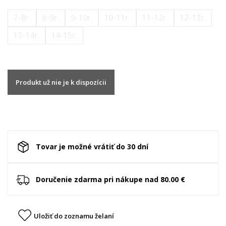
7-8r.
8-9r.
9-10r.
10-11r.
11-12r.
12-13r.
13-14r.
14-15r.
Produkt už nie je k dispozícii
Tovar je možné vrátiť do 30 dní
Doručenie zdarma pri nákupe nad 80.00 €
Uložiť do zoznamu želaní