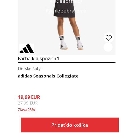
Viac informácií
Rýchle zobrazenie
Farba k dispozícii:
1
Detské šaty
adidas Seasonals Collegiate
19,99
EUR
27,99
EUR
Zľava
28
%
Pridať do košíka