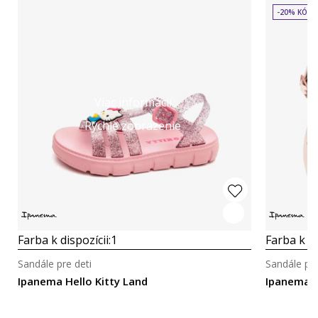
-20% KÓD:
Viac informácií
Rýchle zobrazenie
Farba k dispozícii:
1
Farba k di
Sandále pre deti
Sandále pre
Ipanema Hello Kitty Land
Ipanema F