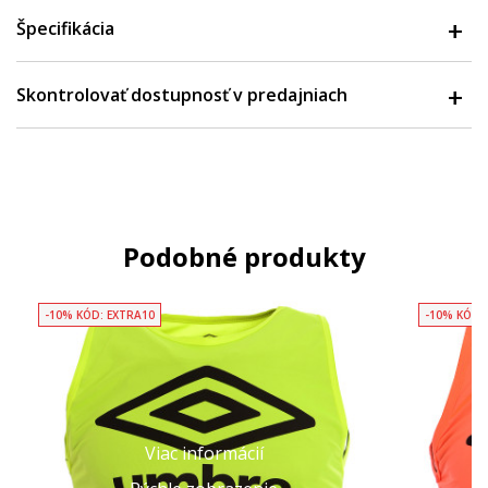
Špecifikácia
Skontrolovať dostupnosť v predajniach
Podobné produkty
-10% KÓD: EXTRA10
-10% KÓD:
Viac informácií