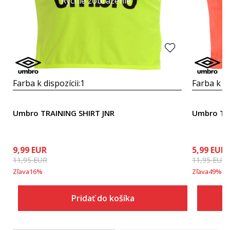
Rýchle zobrazenie
Farba k dispozícii:
1
Farba k di
Umbro TRAINING SHIRT JNR
Umbro TR
9,99
EUR
5,99
EUR
11,95
EUR
11,95
EUR
Zľava
16
%
Zľava
49
%
Pridať do košíka