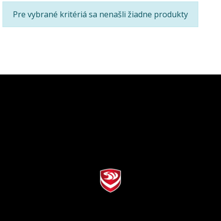
Pre vybrané kritériá sa nenašli žiadne produkty