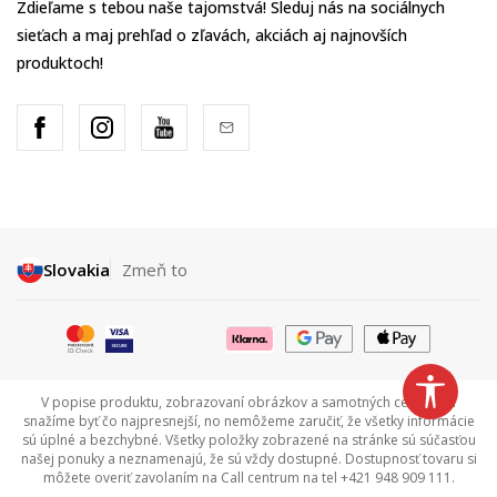
Zdieľame s tebou naše tajomstvá! Sleduj nás na sociálnych
sieťach a maj prehľad o zľavách, akciách aj najnovších
produktoch!
Slovakia
Zmeň to
V popise produktu, zobrazovaní obrázkov a samotných cenách sa
snažíme byť čo najpresnejší, no nemôžeme zaručiť, že všetky informácie
sú úplné a bezchybné. Všetky položky zobrazené na stránke sú súčasťou
našej ponuky a neznamenajú, že sú vždy dostupné. Dostupnosť tovaru si
môžete overiť zavolaním na Call centrum na tel +421 948 909 111.