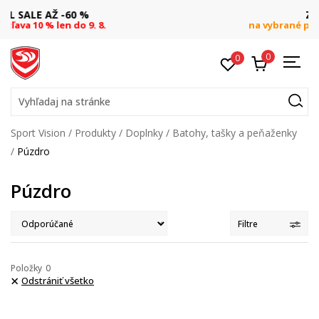
ZĽAVA 20 %
8.
na vybrané produkty pre členov S&
0
0
Vyhľadaj na stránke
Sport Vision
Produkty
Doplnky
Batohy, tašky a peňaženky
Púzdro
Púzdro
Filtre
Položky
0
Odstrániť všetko