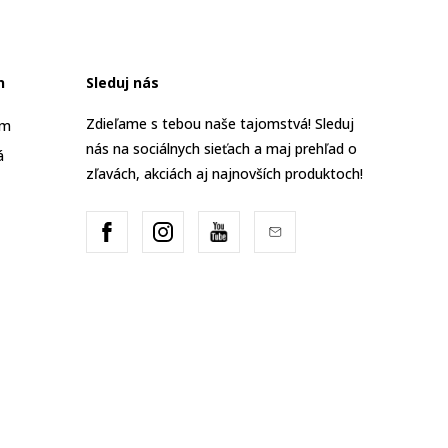
n
Sleduj nás
Zdieľame s tebou naše tajomstvá! Sleduj
am
nás na sociálnych sieťach a maj prehľad o
á
zľavách, akciách aj najnovších produktoch!