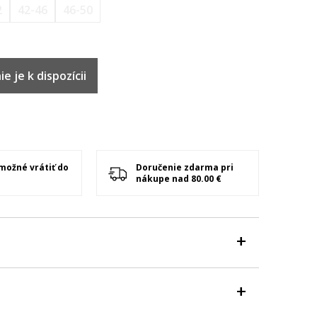
2
42-46
46-50
e je k dispozícii
 možné vrátiť do
Doručenie zdarma pri
nákupe nad 80.00 €