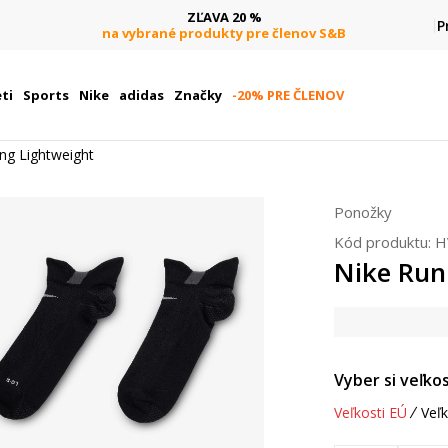
ZĽAVA 20 %
P
na vybrané produkty pre členov S&B
ti
Sports
Nike
adidas
Značky
-20% PRE ČLENOV
ng Lightweight
Ponožky
Kód produktu:
H
Nike Run
Vyber si veľkos
Veľkosti EÚ
Veľk