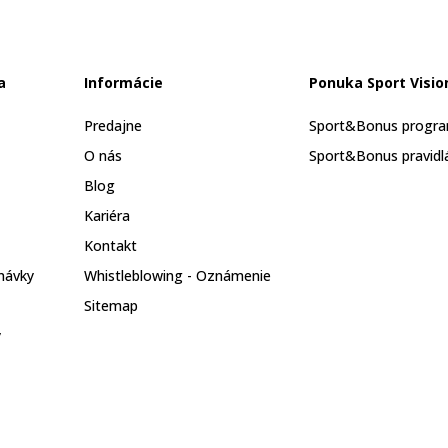
a
Informácie
Ponuka Sport Visio
Predajne
Sport&Bonus progr
O nás
Sport&Bonus pravidl
Blog
Kariéra
Kontakt
návky
Whistleblowing - Oznámenie
Sitemap
y