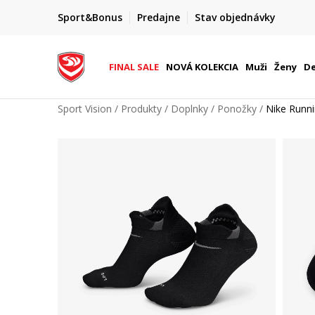
FINAL SALE AŽ -60 %
Sport&Bonus
Predajne
Stav objednávky
do 9. 8.
+ extra zľava 10 % len do 9. 8.
FINAL SALE
NOVÁ KOLEKCIA
Muži
Ženy
De
Sport Vision
Produkty
Doplnky
Ponožky
Nike Runni