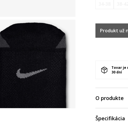
34-38
38-4
Produkt už ni
Tovar je
30 dní
O produkte
Špecifikácia