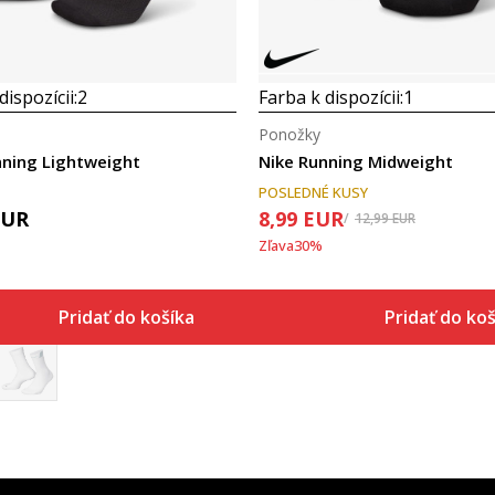
dispozícii:
2
Farba k dispozícii:
1
Ponožky
nning Lightweight
Nike Running Midweight
POSLEDNÉ KUSY
EUR
8,99
EUR
12,99
EUR
Zľava
30
%
Pridať do košíka
Pridať do koš