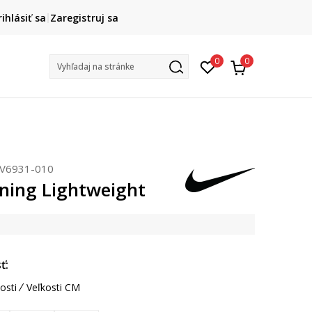
DOPRAVA ZADARMO
rihlásiť sa
Zaregistruj sa
pri objednaní nad 80 €
(neplatí pre Click&Collect)
Na vybr
0
0
Vyhľadaj na stránke
V6931-010
ning Lightweight
ť:
osti
Veľkosti CM