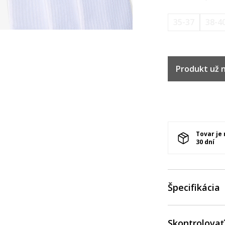
35-37
38-4
Produkt už ni
Tovar je
30 dní
Špecifikácia
Skontrolovať