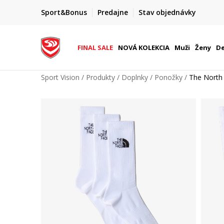
FINAL SALE AŽ -60 %
Sport&Bonus
Predajne
Stav objednávky
do 9. 8.
+ extra zľava 10 % len do 9. 8.
FINAL SALE
NOVÁ KOLEKCIA
Muži
Ženy
De
Sport Vision
Produkty
Doplnky
Ponožky
The Nort