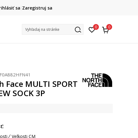
DOPRAVA ZADARMO
rihlásiť sa
Zaregistruj sa
pri objednaní nad 80 €
(neplatí pre Click&Collect)
Na vybr
0
0
Vyhľadaj na stránke
F0A882HFN41
h Face MULTI SPORT
EW SOCK 3P
ť:
osti
Veľkosti CM