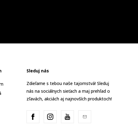
n
Sleduj nás
Zdieľame s tebou naše tajomstvá! Sleduj
am
nás na sociálnych sieťach a maj prehľad o
á
zľavách, akciách aj najnovších produktoch!