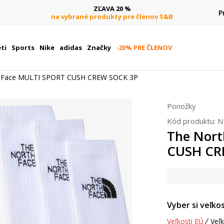
ZĽAVA 20 %
P
na vybrané produkty pre členov S&B
ti
Sports
Nike
adidas
Značky
-20% PRE ČLENOV
h Face MULTI SPORT CUSH CREW SOCK 3P
Ponožky
Kód produktu:
N
The Nort
CUSH CR
Vyber si veľkos
Veľkosti EÚ
Veľk