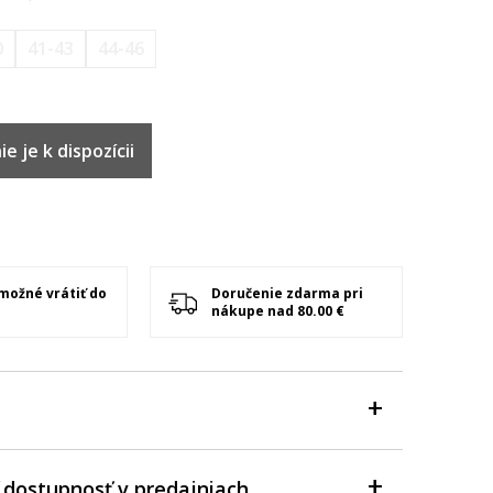
0
41-43
44-46
e je k dispozícii
 možné vrátiť do
Doručenie zdarma pri
nákupe nad 80.00 €
 dostupnosť v predajniach