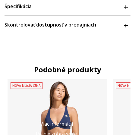
Špecifikácia
Skontrolovať dostupnosť v predajniach
Podobné produkty
NOVÁ NIŽŠIA CENA
NOVÁ NIŽŠ
Viac informácií
Rýchle zobrazenie