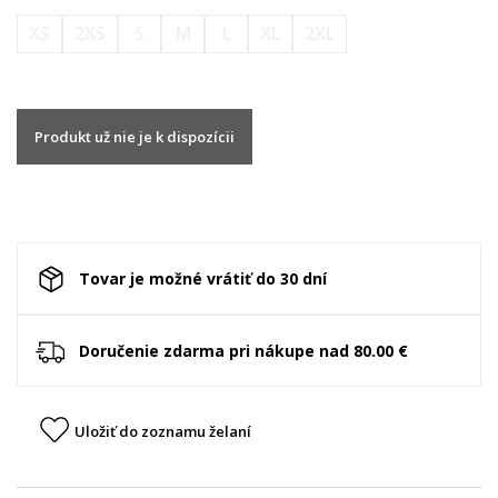
XS
2XS
S
M
L
XL
2XL
Produkt už nie je k dispozícii
Tovar je možné vrátiť do 30 dní
Doručenie zdarma pri nákupe nad 80.00 €
Uložiť do zoznamu želaní