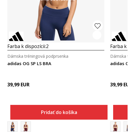
Farba k dispozícii:
2
Farba k di
Dámska tréningová podprsenka
Dámska tré
adidas OG SP LS BRA
adidas OG
39,99
EUR
39,99
EU
Pridať do košíka