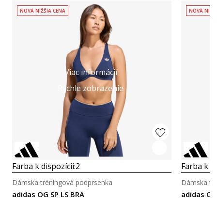
NOVÁ NIŽŠIA CENA
NOVÁ NIŽŠ
Viac informácií
Rýchle zobrazenie
Farba k dispozícii:
2
Farba k di
Dámska tréningová podprsenka
Dámska tré
adidas OG SP LS BRA
adidas OG