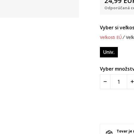
24,99
EU
Odporúčaná ce
Vyber si veľkos
Veľkosti EÚ
Veľk
Univ.
Vyber množstv
Tovar je