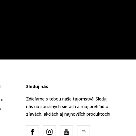
n
Sleduj nás
Zdieľame s tebou naše tajomstvá! Sleduj
am
nás na sociálnych sieťach a maj prehľad o
á
zľavách, akciách aj najnovších produktoch!