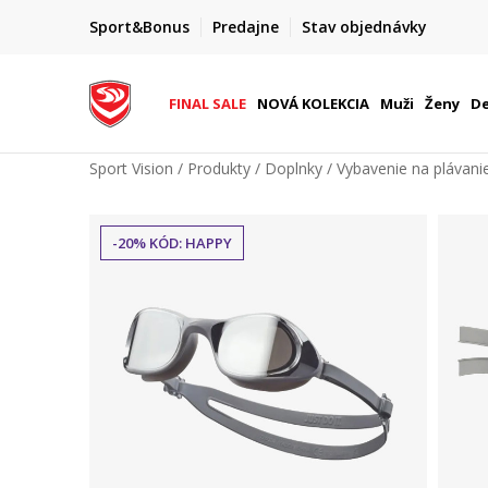
FINAL SALE AŽ -60 %
Sport&Bonus
Predajne
Stav objednávky
do 9. 8.
+ extra zľava 10 % len do 9. 8.
FINAL SALE
NOVÁ KOLEKCIA
Muži
Ženy
De
Sport Vision
Produkty
Doplnky
Vybavenie na plávani
-20% KÓD: HAPPY