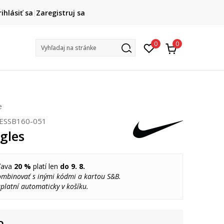
DOPRAVA ZADARMO
rihlásiť sa
Zaregistruj sa
pri objednaní nad 80 €
(neplatí pre Click&Collect)
Na vybr
0
0
Vyhľadaj na stránke
e
ESSB160-051
gles
ľava
20 %
platí len
do 9. 8.
ombinovať s inými kódmi a kartou S&B.
platní automaticky v košíku.