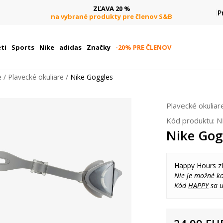
ZĽAVA 20 %
P
na vybrané produkty pre členov S&B
ti
Sports
Nike
adidas
Značky
-20% PRE ČLENOV
e
Plavecké okuliare
Nike Goggles
Plavecké okuliar
Kód produktu:
N
Nike Gog
Happy Hours z
Nie je možné k
Kód
HAPPY
sa u