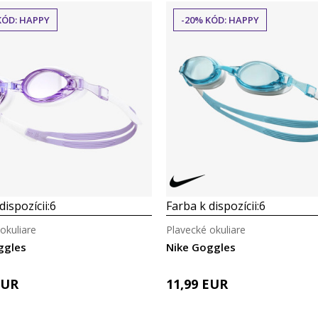
KÓD: HAPPY
-20% KÓD: HAPPY
dispozícii:
6
Farba k dispozícii:
6
okuliare
Plavecké okuliare
ggles
Nike Goggles
EUR
11,99
EUR