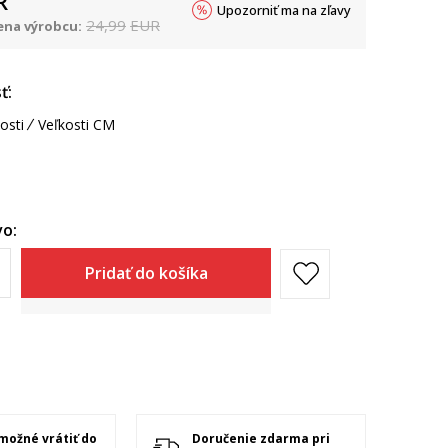
R
Upozorniť ma na zľavy
24,99
EUR
na výrobcu:
ť:
osti
Veľkosti CM
o:
Pridať do košíka
 možné vrátiť do
Doručenie zdarma pri