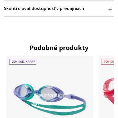
Skontrolovať dostupnosť v predajniach
Podobné produkty
-20% KÓD: HAPPY
-10% KÓD:
Viac informácií
Rýchle zobrazenie