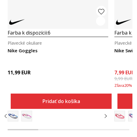
Farba k dispozícii:
6
Farba k di
Plavecké okuliare
Plavecké ok
Nike Goggles
Nike Swim
11,99
EUR
7,99
EUR
9,99
EUR
Zľava
20
%
Pridať do košíka