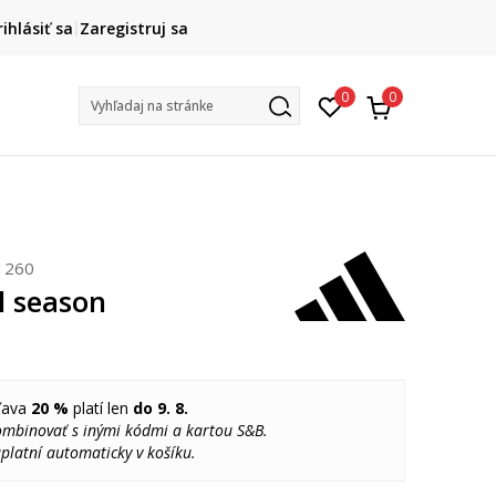
DOPRAVA ZADARMO
rihlásiť sa
Zaregistruj sa
pri objednaní nad 80 €
(neplatí pre Click&Collect)
Na vybr
0
0
Vyhľadaj na stránke
J1260
l season
ľava
20 %
platí len
do 9. 8.
ombinovať s inými kódmi a kartou S&B.
platní automaticky v košíku.