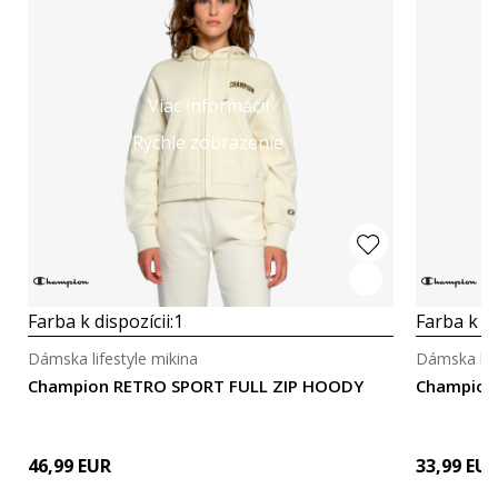
Viac informácií
Rýchle zobrazenie
Farba k dispozícii:
1
Farba k di
Dámska lifestyle mikina
Dámska life
Champion RETRO SPORT FULL ZIP HOODY
Champion
46,99
EUR
33,99
EU