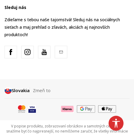
Sleduj nás
Zdieľame s tebou naše tajomstvá! Sleduj nás na sociálnych
sieťach a maj prehľad o zľavách, akciách aj najnovších
produktoch!
Slovakia
Zmeň to
V popise produktu, zobrazovaní obrázkov a samotných cenách sa
snažíme byť čo najpresnejší, no nemôžeme zaručiť, že všetky informácie