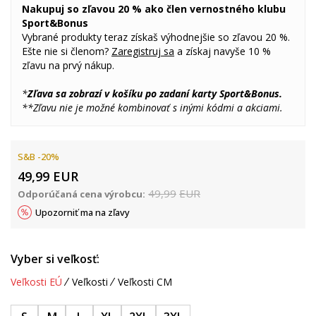
Nakupuj so zľavou 20 % ako člen vernostného klubu
Sport&Bonus
Vybrané produkty teraz získaš výhodnejšie so zľavou 20 %.
Ešte nie si členom?
Zaregistruj sa
a získaj navyše 10 %
zľavu na prvý nákup.
*
Zľava sa zobrazí v košíku po zadaní karty Sport&Bonus.
**Zľavu nie je možné kombinovať s inými kódmi a akciami.
S&B -20%
49,99
EUR
49,99
EUR
Odporúčaná cena výrobcu:
Upozorniť ma na zľavy
Vyber si veľkosť:
Veľkosti EÚ
Veľkosti
Veľkosti CM