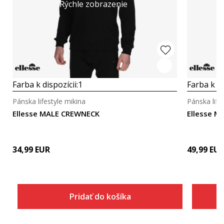
Rýchle zobrazenie
Farba k dispozícii:
1
Farba k di
Pánska lifestyle mikina
Pánska life
Ellesse MALE CREWNECK
Ellesse M
34,99
EUR
49,99
EU
Pridať do košíka