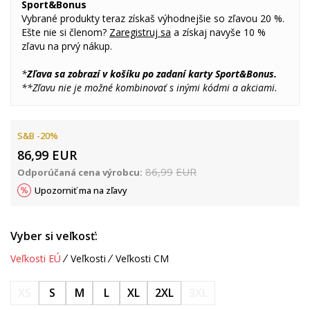
Sport&Bonus
Vybrané produkty teraz získaš výhodnejšie so zľavou 20 %.
Ešte nie si členom?
Zaregistruj sa
a získaj navyše 10 %
zľavu na prvý nákup.
*
Zľava sa zobrazí v košíku po zadaní karty Sport&Bonus.
**Zľavu nie je možné kombinovať s inými kódmi a akciami.
S&B -20%
86,99
EUR
86,99
EUR
Odporúčaná cena výrobcu:
Upozorniť ma na zľavy
Vyber si veľkosť:
Veľkosti EÚ
Veľkosti
Veľkosti CM
XS
S
M
L
XL
2XL
3XL