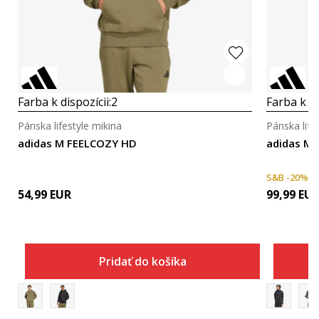
Farba k dispozícii:
2
Farba k di
Pánska lifestyle mikina
Pánska life
adidas M FEELCOZY HD
adidas M Z
S&B -20%
54,99
EUR
99,99
EU
Pridať do košíka