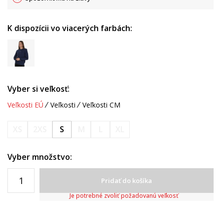
K dispozícii vo viacerých farbách:
Vyber si veľkosť:
Veľkosti EÚ
Veľkosti
Veľkosti CM
XS
2XS
S
M
L
XL
Vyber množstvo:
Pridať do košíka
Je potrebné zvoliť požadovanú veľkosť