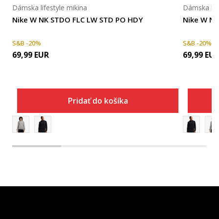
Dámska lifestyle mikina
Dámska life
Nike W NK STDO FLC LW STD PO HDY
Nike W N
S&B -20%
S&B -20%
69,99
EUR
69,99
EU
Pridať do košíka