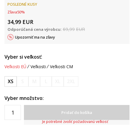
POSLEDNÉ KUSY
Zľava
50
%
34,99
EUR
69,99
EUR
Odporúčaná cena výrobcu:
Upozorniť ma na zľavy
Vyber si veľkosť:
Veľkosti EÚ
Veľkosti
Veľkosti CM
XS
S
M
L
XL
2XL
Vyber množstvo:
Pridať do košíka
Je potrebné zvoliť požadovanú veľkosť