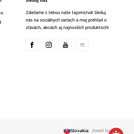
n
Sleduj nás
Zdieľame s tebou naše tajomstvá! Sleduj
am
nás na sociálnych sieťach a maj prehľad o
á
zľavách, akciách aj najnovších produktoch!
Slovakia
Zmeň to