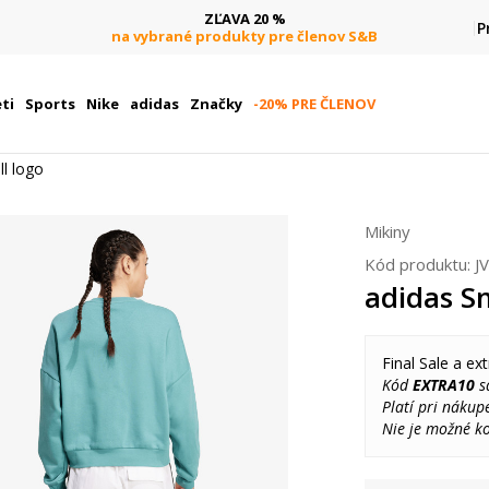
ZĽAVA 20 %
P
na vybrané produkty pre členov S&B
ti
Sports
Nike
adidas
Značky
-20% PRE ČLENOV
l logo
Mikiny
Kód produktu:
J
adidas S
Final Sale a ext
Kód
EXTRA10
sa
Platí pri nákup
Nie je možné k