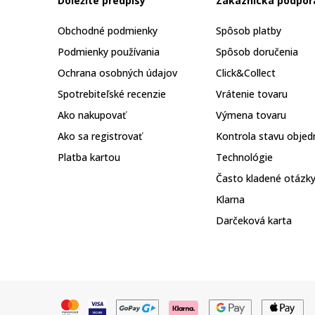
Dôležité predpisy
Zákaznická podpor
Obchodné podmienky
Spôsob platby
Podmienky používania
Spôsob doručenia
Ochrana osobných údajov
Click&Collect
Spotrebiteľské recenzie
Vrátenie tovaru
Ako nakupovať
Výmena tovaru
Ako sa registrovať
Kontrola stavu objed
Platba kartou
Technológie
Často kladené otázk
Klarna
Darčeková karta