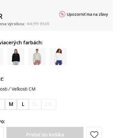
Upozorniť ma na zľavy
R
44,99
EUR
na výrobcu:
 viacerých farbách:
ť:
osti
Veľkosti CM
S
M
L
XL
2XL
o:
Pridať do košíka