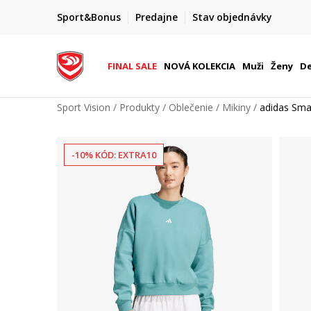
FINAL SALE AŽ -60 %
Sport&Bonus
Predajne
Stav objednávky
do 9. 8.
+ extra zľava 10 % len do 9. 8.
FINAL SALE
NOVÁ KOLEKCIA
Muži
Ženy
De
Sport Vision
Produkty
Oblečenie
Mikiny
adidas Smal
-10% KÓD: EXTRA10