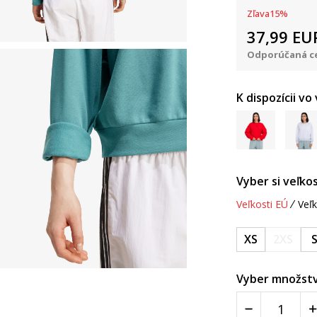
Zľava
15
%
37,99
EU
Odporúčaná ce
K dispozícii vo
Vyber si veľkos
Veľkosti EÚ
Veľk
XS
2XS
Vyber množstv