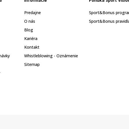
a
Informácie
Ponuka Sport Visio
Predajne
Sport&Bonus progr
O nás
Sport&Bonus pravidl
Blog
Kariéra
Kontakt
návky
Whistleblowing - Oznámenie
Sitemap
y