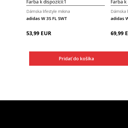
Farba k dispozícii:
1
Farba k 
Dámska lifestyle mikina
Dámska li
adidas W 3S FL SWT
adidas 
53,99
EUR
69,99
Pridať do košíka