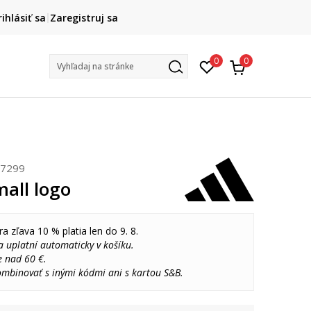
DOPRAVA ZADARMO
rihlásiť sa
Zaregistruj sa
pri objednaní nad 80 €
(neplatí pre Click&Collect)
Na vybr
0
0
Vyhľadaj na stránke
V7299
mall logo
ra zľava 10 % platia len do 9. 8.
 uplatní automaticky v košíku.
e nad 60 €.
ombinovať s inými kódmi ani s kartou S&B.