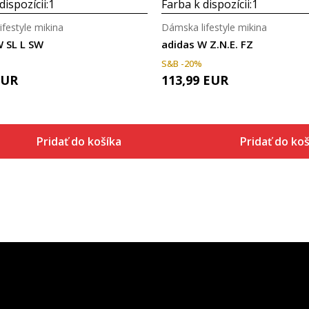
dispozícii:
1
Farba k dispozícii:
1
festyle mikina
Dámska lifestyle mikina
W SL L SW
adidas W Z.N.E. FZ
S&B -20%
EUR
113,99
EUR
Pridať do košíka
Pridať do koš