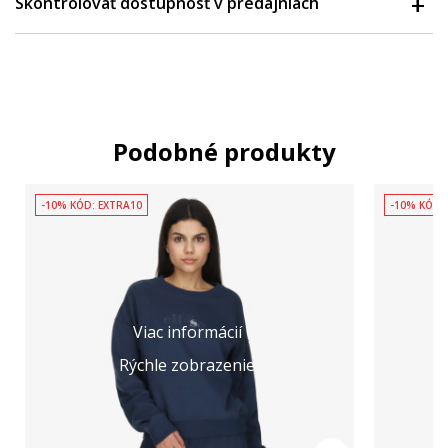
Skontrolovať dostupnosť v predajniach
Podobné produkty
-10% KÓD: EXTRA10
-10% KÓD:
Viac informácií
Rýchle zobrazenie