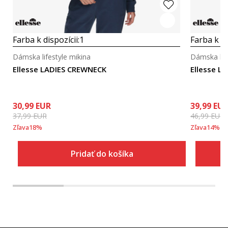
Farba k dispozícii:
1
Farba k di
Dámska lifestyle mikina
Dámska life
Ellesse LADIES CREWNECK
Ellesse L
30,99
EUR
39,99
EU
37,99
EUR
46,99
EUR
Zľava
18
%
Zľava
14
%
Pridať do košíka