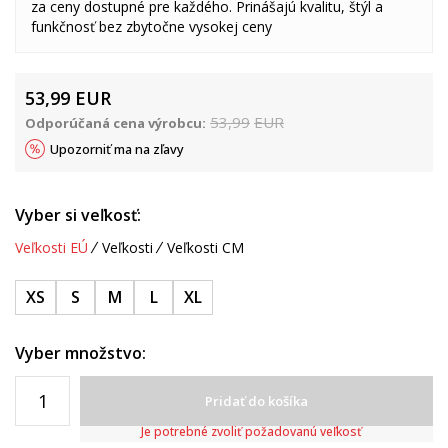
za ceny dostupné pre každého. Prinášajú kvalitu, štýl a
funkčnosť bez zbytočne vysokej ceny
53,99
EUR
53,99
EUR
Odporúčaná cena výrobcu:
Upozorniť ma na zľavy
Vyber si veľkosť:
Veľkosti EÚ
Veľkosti
Veľkosti CM
XS
S
M
L
XL
Vyber množstvo:
Pridať do košíka
Je potrebné zvoliť požadovanú veľkosť