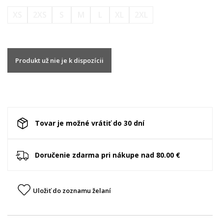
XS
2XS
S
M
L
XL
2XL
Produkt už nie je k dispozícii
Tovar je možné vrátiť do 30 dní
Doručenie zdarma pri nákupe nad 80.00 €
Uložiť do zoznamu želaní