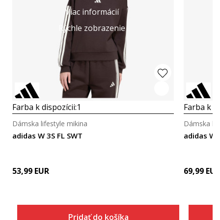
Viac informácií
Rýchle zobrazenie
Farba k dispozícii:
1
Farba k di
Dámska lifestyle mikina
Dámska life
adidas W 3S FL SWT
adidas W 
53,99
EUR
69,99
EU
Pridať do košíka