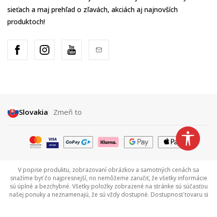
sieťach a maj prehľad o zľavách, akciách aj najnovších
produktoch!
Slovakia
Zmeň to
V popise produktu, zobrazovaní obrázkov a samotných cenách sa
snažíme byť čo najpresnejší, no nemôžeme zaručiť, že všetky informácie
sú úplné a bezchybné. Všetky položky zobrazené na stránke sú súčasťou
našej ponuky a neznamenajú, že sú vždy dostupné. Dostupnosť tovaru si
môžete overiť zavolaním na Call centrum na tel +421 948 909 111.
©2026
www.sportvision.sk
, Výroba
NB SOFT
. Všetky práva vyhradené.