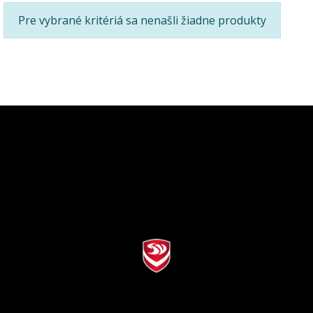
Pre vybrané kritériá sa nenašli žiadne produkty