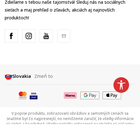
Zdieľame s tebou naše tajomstvá! Sleduj nás na sociálnych
sieťach a maj prehľad o zľavách, akciách aj najnovších
produktoch!
Slovakia
Zmeň to
V popise produktu, zobrazovaní obrázkov a samotných cenách sa
snažíme byť čo najpresnejší, no nemôžeme zaručiť, že všetky informácie
sú úplné a bezchybné. Všetky položky zobrazené na stránke sú súčasťou
našej ponuky a neznamenajú, že sú vždy dostupné. Dostupnosť tovaru si
môžete overiť zavolaním na Call centrum na tel +421 948 909 111.