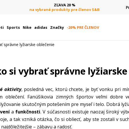
DOPRAVA ZADARMO
P
pri objednaní nad 80 €
(neplatí pre Click&Collect)
ti
Sports
Nike
adidas
Značky
-20% PRE ČLENOV
rať správne lyžiarske oblečenie
ko si vybrať správne lyžiarske
é aktivity
, posledná vec, ktorú chcete, je byť vonku pri m
oblečení. Fanúšikovia zimných športov veľmi dobre v
lyžovanie skutočným potešením pre myseľ i telo. Dobrá lyž
vení
a
funkčnosti
. V súčasnosti existuje naozaj široký výb
troje, a tak vzniká otázka, čo si obliecť, aby ste zostali v suc
 najdôležitejšie – zábavu a radosť.