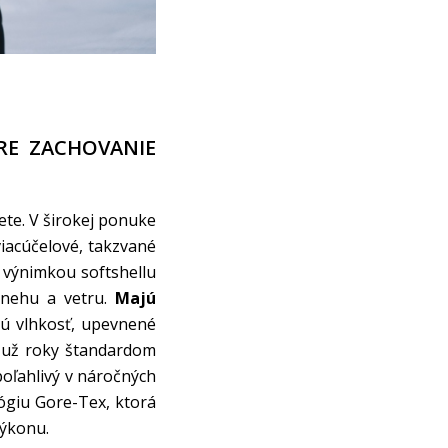
RE ZACHOVANIE
jete. V širokej ponuke
viacúčelové, takzvané
 výnimkou softshellu
snehu a vetru.
Majú
jú vlhkosť, upevnené
 už roky štandardom
poľahlivý v náročných
ógiu Gore-Tex, ktorá
výkonu.