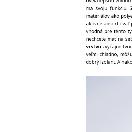
oveľa lepšou voľbou 
má svoju funkciu.
materiálov ako polye
aktívne absorbovať p
vhodná pre tento ty
nechcete mať na seb
vrstvu
zvyčajne tvor
veľmi chladno, môžu
dobrý izolant. A nako