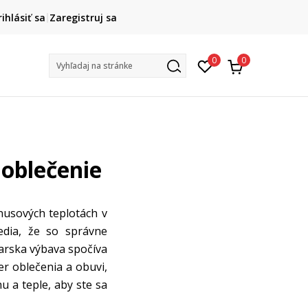
HAPPY HOURS -20 %
rihlásiť sa
Zaregistruj sa
Na vybrané nezľavnené kúsky. Len do 9. 8.
0
0
Vyhľadaj na stránke
 oblečenie
ínusových teplotách v
edia, že so správne
iarska výbava spočíva
er oblečenia a obuvi,
hu a teple, aby ste sa