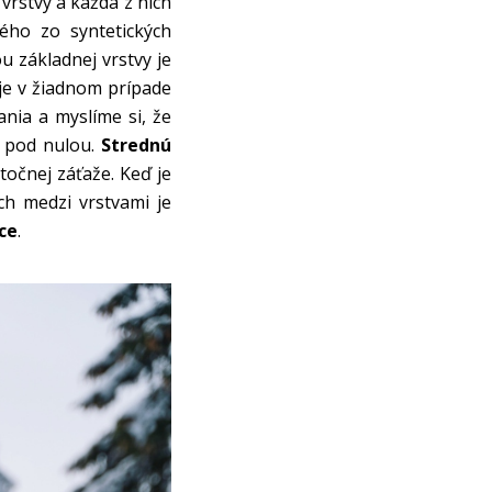
vrstvy a každá z nich
ého zo syntetických
u základnej vrstvy je
 je v žiadnom prípade
nia a myslíme si, že
y pod nulou.
Strednú
točnej záťaže. Keď je
ch medzi vrstvami je
ce
.