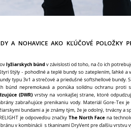
NDY A NOHAVICE AKO KĽÚČOVÉ POLOŽKY P
pov
lyžiarskych búnd
v závislosti od toho, na čo ich potrebu
štyri štýly - pohodlné a teplé bundy so zateplením, ľahké a 
undy typu 3v1 a strečové a priedušné softshellové bundy. S
kych búnd nepremokavá a ponúka solídnu ochranu proti 
dzujúce (DWR)
vrstvy na vonkajšej strane, ktoré odpudzu
brány zabraňujúce prenikaniu vody. Materiál Gore-Tex je
iarskymi bundami a je známy tým, že je odolný, trvácny a s
RELIGHT je odpoveďou značky
The North Face
na technol
ránu v kombinácii s tkaninami DryVent pre ďalšiu vrstvu 