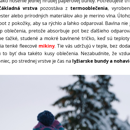
ako nosenie jednej hrubej páperovej bundy. Potrebujete tri 
Základná vrstva
pozostáva z
termooblečenia
, vyroben
ster alebo prírodných materiálov ako je merino vlna. Úloho
ot z pokožky, aby sa rýchlo a ľahko odparoval. Bavlna nie
p oblečenia, pretože absorbuje pot bez ďalšieho odparova
e ťažké, studené a mokré bavlnené tričko, keď sú teplot
ia tenké fleecové
mikiny
. Tie vás udržujú v teple, bez doda
 to byť dva takéto kusy oblečenia. Nezabudnite, že vzdu
niec, po strednej vrstve je čas na
lyžiarske bundy a nohavi