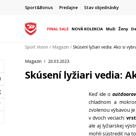
ZĽAVA 20 %
Sport&Bonus
Predajne
Stav objednávky
na vybrané produkty pre členov S&B
FINAL SALE
NOVÁ KOLEKCIA
Muži
Ženy
De
Sport Vision
Magazin
Skúsení lyžiari vedia: Ako si vyb
Magazin
20.03.2023.
Skúsení lyžiari vedia: A
Keď ide o
outdoorov
chladnom a mokrom 
zvolenou výbavou je 
v dvoch veciach:
vrst
ale aj lyžiarskej výs
mohli sústrediť na to