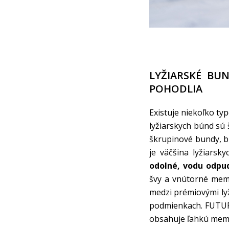
LYŽIARSKÉ BU
POHODLIA
Existuje niekoľko ty
lyžiarskych búnd sú 
škrupinové bundy, b
je väčšina lyžiars
odolné, vodu odpu
švy a vnútorné mem
medzi prémiovými lyž
podmienkach. FUTU
obsahuje ľahkú memb