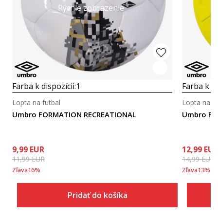
Rýchle zobrazenie
Farba k dispozícii:
1
Farba k di
Lopta na futbal
Lopta na fu
Umbro FORMATION RECREATIONAL
Umbro FO
9,99
EUR
12,99
EU
11,99
EUR
14,99
EUR
Zľava
16
%
Zľava
13
%
Pridať do košíka