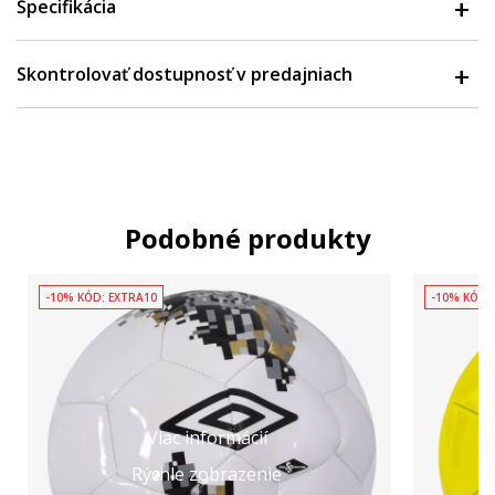
Špecifikácia
Skontrolovať dostupnosť v predajniach
Podobné produkty
-10% KÓD: EXTRA10
-10% KÓD:
Viac informácií
Rýchle zobrazenie