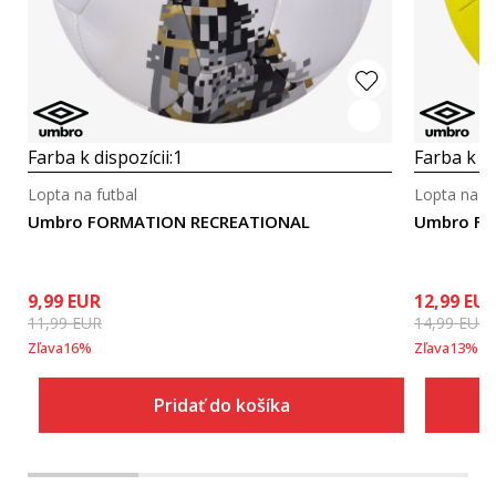
Farba k dispozícii:
1
Farba k di
Lopta na futbal
Lopta na fu
Umbro FORMATION RECREATIONAL
Umbro FO
9,99
EUR
12,99
EU
11,99
EUR
14,99
EUR
Zľava
16
%
Zľava
13
%
Pridať do košíka