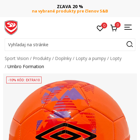
ZĽAVA 20 %
na vybrané produkty pre členov S&B
0
0
Vyhľadaj na stránke
Sport Vision
Produkty
Doplnky
Lopty a pumpy
Lopty
Umbro Formation
-10% KÓD: EXTRA10