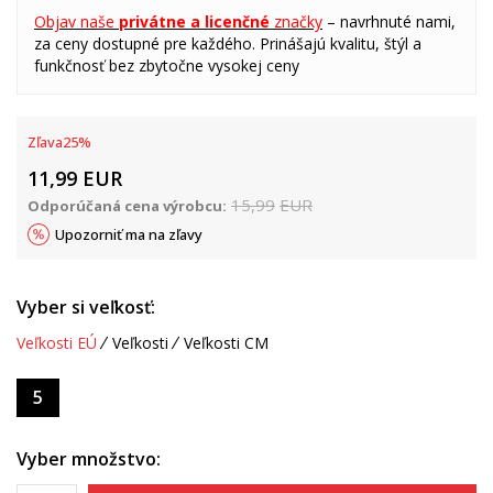
Objav naše
privátne a licenčné
značky
– navrhnuté nami,
za ceny dostupné pre každého. Prinášajú kvalitu, štýl a
funkčnosť bez zbytočne vysokej ceny
Zľava
25
%
11,99
EUR
15,99
EUR
Odporúčaná cena výrobcu:
Upozorniť ma na zľavy
Vyber si veľkosť:
Veľkosti EÚ
Veľkosti
Veľkosti CM
5
Vyber množstvo: