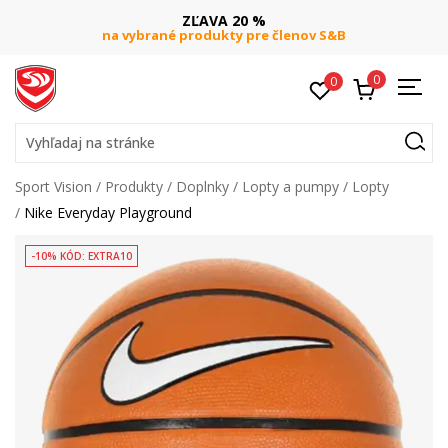
ZĽAVA 20 %
na vybrané produkty pre členov S&B
0
0
Vyhľadaj na stránke
Sport Vision
Produkty
Doplnky
Lopty a pumpy
Lopty
Nike Everyday Playground
-10% KÓD: EXTRA10