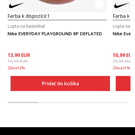
Farba k dispozícii:
1
Farba k di
Lopta na basketbal
Lopta na b
Nike EVERYDAY PLAYGROUND 8P DEFLATED
Nike Ever
13,99
EUR
10,99
EU
15,99
EUR
15,99
EUR
Zľava
12
%
Zľava
31
%
Pridať do košíka