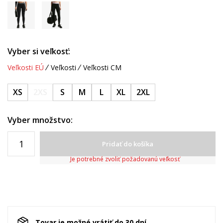
Vyber si veľkosť:
Veľkosti EÚ
Veľkosti
Veľkosti CM
XS
2XS
S
M
L
XL
2XL
Vyber množstvo:
Pridať do košíka
Je potrebné zvoliť požadovanú veľkosť
Tovar je možné vrátiť do 30 dní