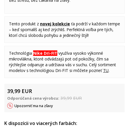
Bez stresu, bez čakania na zľavy.
Tento produkt z
novej kolekcie
ťa podrží v každom tempe
– keď spomalíš aj keď zrýchliš. Perfektná voľba pre tých,
ktorí chcú slobodu pohybu a jedinečný štýl!
Technológia
Nike Dri-FIT
využíva vysoko výkonné
mikrovlákna, ktoré odvádzajú pot od pokožky, čím sa
rýchlejšie odparuje a udržiava vás v suchu. Celý sortiment
modelov s technológiou Dri-FIT si môžete pozrieť
TU
.
39,99
EUR
39,99
EUR
Odporúčaná cena výrobcu:
Upozorniť ma na zľavy
K dispozícii vo viacerých farbách: