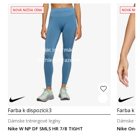
NOVÁ NIŽŠIA CENA
NOVÁ NIŽŠ
Viac informácií
Rýchle zobrazenie
Farba k dispozícii:
3
Farba k di
Dámske tréningové legíny
Dámske tré
Nike W NP DF SMLS HR 7/8 TIGHT
Nike One