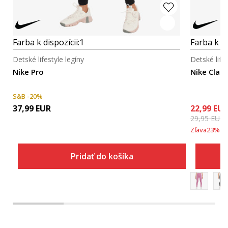
Farba k dispozícii:
1
Farba k di
Detské lifestyle legíny
Detské lifes
Nike Pro
Nike Class
S&B -20%
37,99
EUR
22,99
EU
29,95
EUR
Zľava
23
%
Pridať do košíka