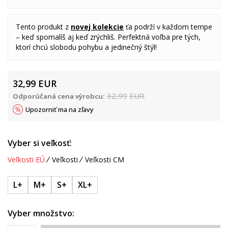
Tento produkt z
novej kolekcie
ťa podrží v každom tempe
– keď spomalíš aj keď zrýchliš. Perfektná voľba pre tých,
ktorí chcú slobodu pohybu a jedinečný štýl!
32,99
EUR
32,99
EUR
Odporúčaná cena výrobcu:
Upozorniť ma na zľavy
Vyber si veľkosť:
Veľkosti EÚ
Veľkosti
Veľkosti CM
L+
M+
S+
XL+
Vyber množstvo: