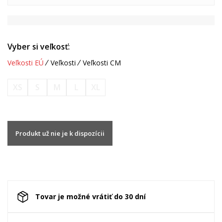
Vyber si veľkosť:
Veľkosti EÚ
Veľkosti
Veľkosti CM
XS
S
M
L
XL
Produkt už nie je k dispozícii
Tovar je možné vrátiť do 30 dní