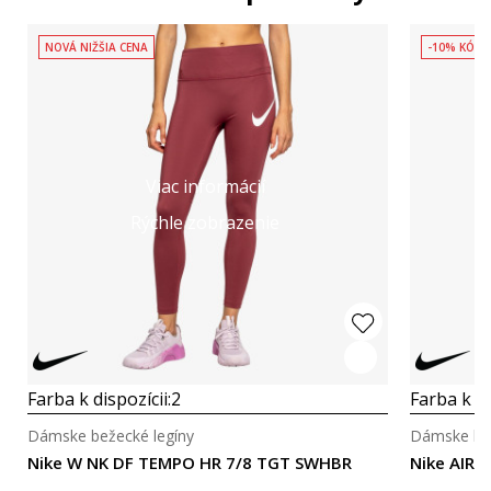
NOVÁ NIŽŠIA CENA
-10% KÓD:
Viac informácií
Rýchle zobrazenie
Farba k dispozícii:
2
Farba k di
Dámske bežecké legíny
Dámske bež
Nike W NK DF TEMPO HR 7/8 TGT SWHBR
Nike AIR