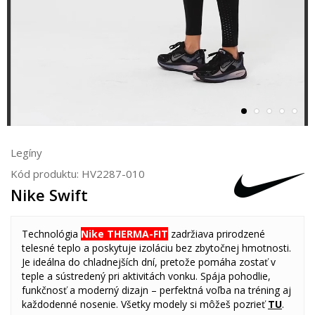
Legíny
Kód produktu:
HV2287-010
Nike Swift
Technológia
Nike THERMA-FIT
zadržiava prirodzené
telesné teplo a poskytuje izoláciu bez zbytočnej hmotnosti.
Je ideálna do chladnejších dní, pretože pomáha zostať v
teple a sústredený pri aktivitách vonku. Spája pohodlie,
funkčnosť a moderný dizajn – perfektná voľba na tréning aj
každodenné nosenie. Všetky modely si môžeš pozrieť
TU
.