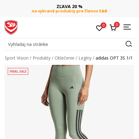
A 20 %
DOPRAVA ZA
kty pre členov S&B
pri objednaní nad 80 €
(nep
0
0
Vyhľadaj na stránke
Sport Vision
Produkty
Oblečenie
Legíny
adidas OPT 3S 1/1
FINAL SALE