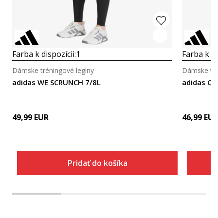
Farba k dispozícii:
1
Farba k di
Dámske tréningové legíny
Dámske tré
adidas WE SCRUNCH 7/8L
adidas Q1
49,99
EUR
46,99
EU
Pridať do košíka