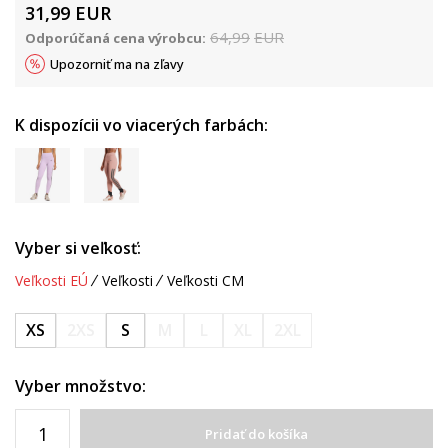
31,99
EUR
64,99
EUR
Odporúčaná cena výrobcu:
Upozorniť ma na zľavy
K dispozícii vo viacerých farbách:
Vyber si veľkosť:
Veľkosti EÚ
Veľkosti
Veľkosti CM
XS
2XS
S
M
L
XL
2XL
Vyber množstvo:
Pridať do košíka