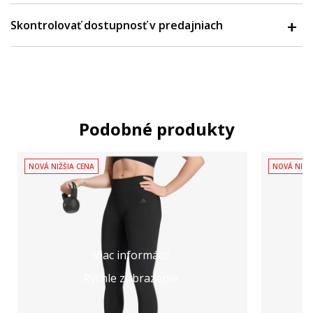
Skontrolovať dostupnosť v predajniach
Podobné produkty
NOVÁ NIŽŠIA CENA
NOVÁ NIŽŠ
Viac informácií
Rýchle zobrazenie