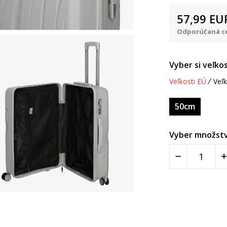
57,99
EU
Odporúčaná ce
Vyber si veľkos
Veľkosti EÚ
Veľk
50cm
Vyber množstv