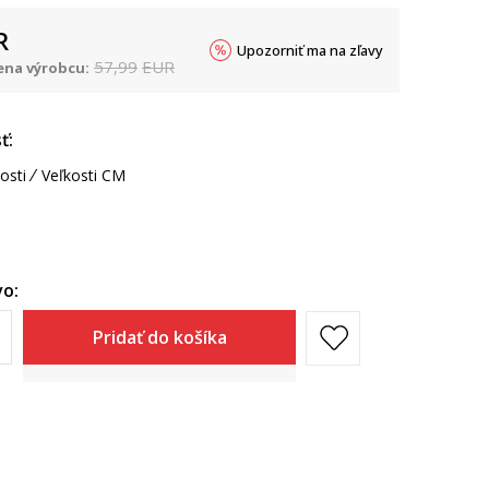
R
Upozorniť ma na zľavy
57,99
EUR
na výrobcu:
ť:
osti
Veľkosti CM
o:
Pridať do košíka