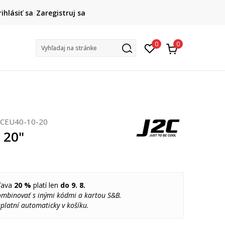
DOPRAVA ZADARMO
rihlásiť sa
Zaregistruj sa
pri objednaní nad 80 €
(neplatí pre Click&Collect)
Na vybr
0
0
Vyhľadaj na stránke
2CEU40-10-20
1 20"
ľava
20 %
platí len
do 9. 8.
ombinovať s inými kódmi a kartou S&B.
platní automaticky v košíku.