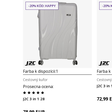
-20% KÓD: HAPPY
-20% 
Farba k dispozícii:
1
Farba k 
Cestovný kufor
Cestovný
J2C 3 in 
Prosecna ocena
:
72,99
J2C 3 in 1 28
78,99
EUR