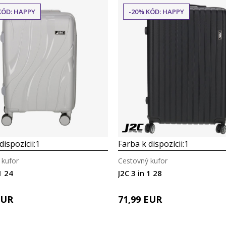
KÓD: HAPPY
-20% KÓD: HAPPY
dispozícii:
1
Farba k dispozícii:
1
 kufor
Cestovný kufor
1 24
J2C 3 in 1 28
EUR
71,99
EUR