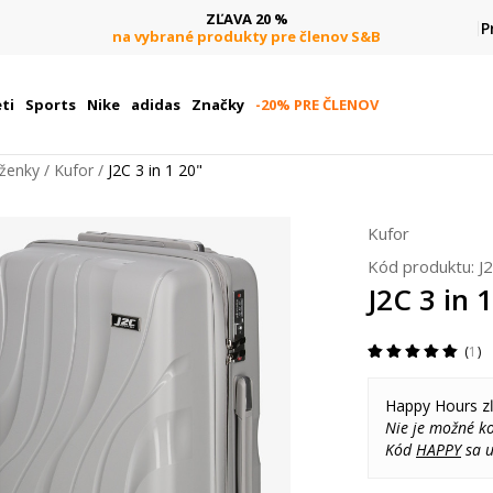
ZĽAVA 20 %
P
na vybrané produkty pre členov S&B
ti
Sports
Nike
adidas
Značky
-20% PRE ČLENOV
aženky
Kufor
J2C 3 in 1 20"
Kufor
Kód produktu:
J
J2C 3 in 
1
Happy Hours z
Nie je možné k
Kód
HAPPY
sa u