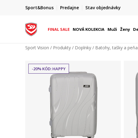
FINAL SALE AŽ -60 %
Sport&Bonus
Predajne
Stav objednávky
do 9. 8.
+ extra zľava 10 % len do 9. 8.
FINAL SALE
NOVÁ KOLEKCIA
Muži
Ženy
De
Sport Vision
Produkty
Doplnky
Batohy, tašky a peň
-20% KÓD: HAPPY