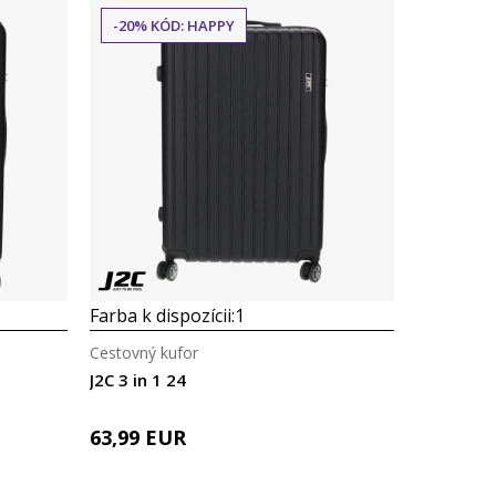
-20% KÓD: HAPPY
Farba k dispozícii:
1
Cestovný kufor
J2C 3 in 1 24
63,99
EUR