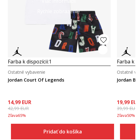
Viac informácií
Rýchle zobrazenie
Farba k dispozícii:
1
Farba k di
Ostatné vybavenie
Ostatné vy
Jordan Court Of Legends
Jordan Br
14,99
EUR
19,99
EU
42,99
EUR
39,99
EUR
Zľava
65
%
Zľava
50
%
Pridať do košíka