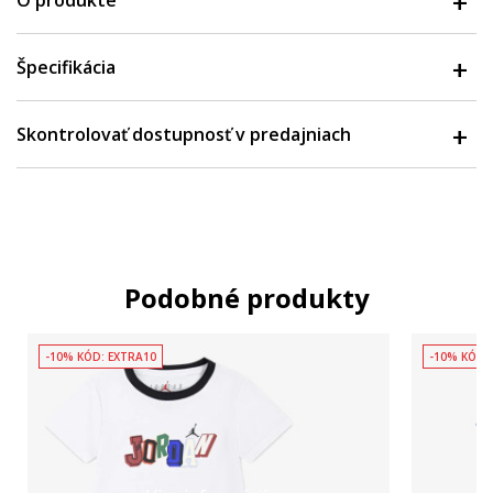
O produkte
Špecifikácia
Skontrolovať dostupnosť v predajniach
Podobné produkty
-10% KÓD: EXTRA10
-10% KÓD: