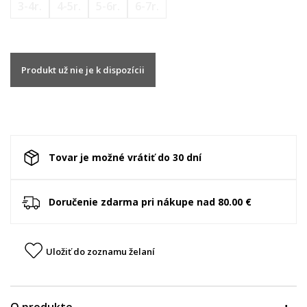
3-4r.
4-5r.
5-6r.
6-7r.
Produkt už nie je k dispozícii
Tovar je možné vrátiť do 30 dní
Doručenie zdarma pri nákupe nad 80.00 €
Uložiť do zoznamu želaní