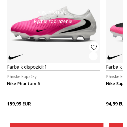
Viac informácií
Rýchle zobrazenie
Farba k dispozícii:
1
Farba k di
Pánske kopačky
Pánske ko
Nike Phantom 6
Nike Super
159,99
EUR
94,99
EU