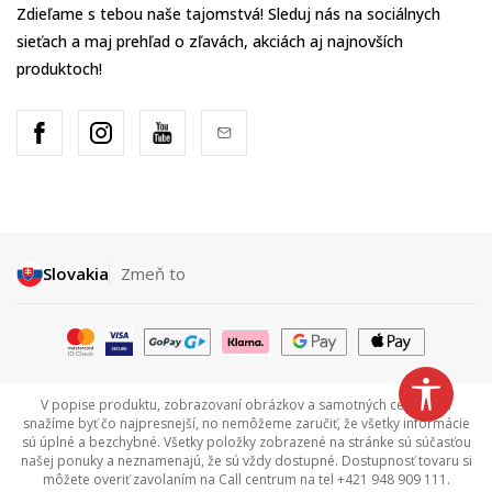
Zdieľame s tebou naše tajomstvá! Sleduj nás na sociálnych
sieťach a maj prehľad o zľavách, akciách aj najnovších
produktoch!
Slovakia
Zmeň to
V popise produktu, zobrazovaní obrázkov a samotných cenách sa
snažíme byť čo najpresnejší, no nemôžeme zaručiť, že všetky informácie
sú úplné a bezchybné. Všetky položky zobrazené na stránke sú súčasťou
našej ponuky a neznamenajú, že sú vždy dostupné. Dostupnosť tovaru si
môžete overiť zavolaním na Call centrum na tel +421 948 909 111.