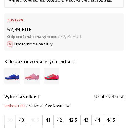
Nie je možné kombinovať s inými kódmi ani s kartou S&B.
Zľava
27
%
52,99
EUR
72,95
EUR
Odporúčaná cena výrobcu:
Upozorniť ma na zľavy
K dispozícii vo viacerých farbách:
Vyber si veľkosť:
Určite veľkosť
Veľkosti EÚ
Veľkosti
Veľkosti CM
39
40
40.5
41
42
42.5
43
44
44.5