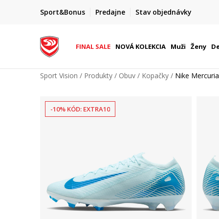
FINAL SALE AŽ -60 %
Sport&Bonus
Predajne
Stav objednávky
do 9. 8.
+ extra zľava 10 % len do 9. 8.
FINAL SALE
NOVÁ KOLEKCIA
Muži
Ženy
De
Sport Vision
Produkty
Obuv
Kopačky
Nike Mercuria
-10% KÓD: EXTRA10