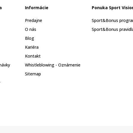
a
Informácie
Ponuka Sport Visio
Predajne
Sport&Bonus progr
O nás
Sport&Bonus pravidl
Blog
Kariéra
Kontakt
návky
Whistleblowing - Oznámenie
Sitemap
y