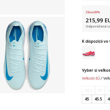
Zľava
26
%
215,99
E
Odporúčaná ce
K dispozícii vo
Vyber si veľkos
Veľkosti EÚ
Veľk
38.5
39
4
45
45.5
4