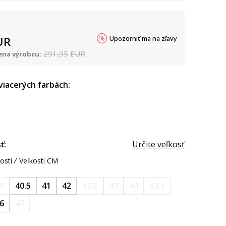
Upozorniť ma na zľavy
UR
291,95
EUR
na výrobcu:
 viacerých farbách:
ť:
Určite veľkosť
osti
Veľkosti CM
0
40.5
41
42
42.5
43
44
44.5
6
47