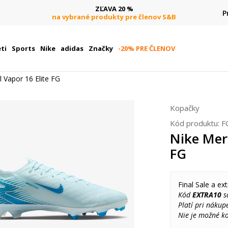
ZĽAVA 20 %
P
na vybrané produkty pre členov S&B
ti
Sports
Nike
adidas
Značky
-20% PRE ČLENOV
l Vapor 16 Elite FG
Kopačky
Kód produktu:
F
Nike Merc
FG
Final Sale a ext
Kód
EXTRA10
sa
Platí pri nákup
Nie je možné k