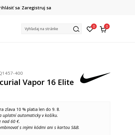
DOPRAVA ZADARMO
rihlásiť sa
Zaregistruj sa
pri objednaní nad 80 €
(neplatí pre Click&Collect)
Na vybr
0
0
Vyhľadaj na stránke
Q1457-400
urial Vapor 16 Elite
ra zľava 10 % platia len do 9. 8.
 uplatní automaticky v košíku.
e nad 60 €.
ombinovať s inými kódmi ani s kartou S&B.