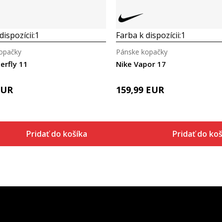
dispozícii:
1
Farba k dispozícii:
1
opačky
Pánske kopačky
erfly 11
Nike Vapor 17
EUR
159,99
EUR
Pridať do košíka
Pridať do koš