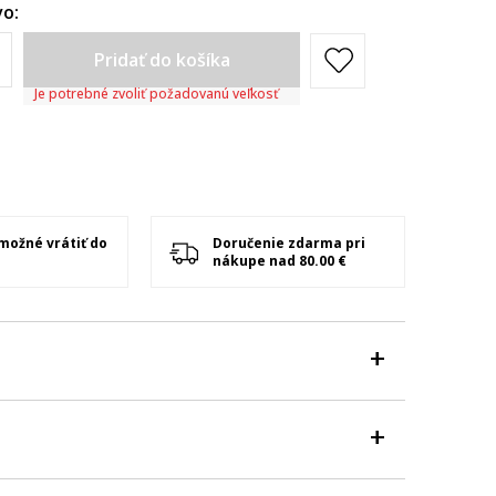
o:
Pridať do košíka
Je potrebné zvoliť požadovanú veľkosť
 možné vrátiť do
Doručenie zdarma pri
nákupe nad 80.00 €