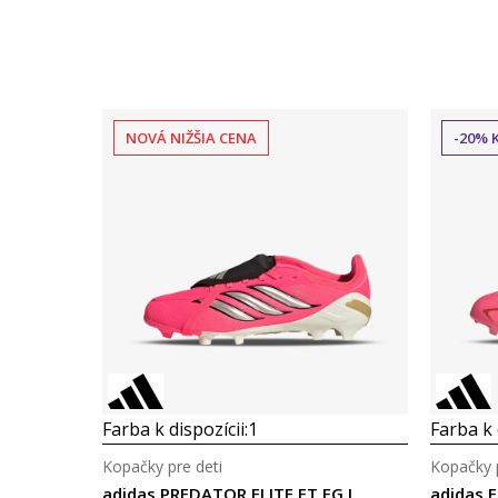
NOVÁ NIŽŠIA CENA
-20% 
Farba k dispozícii:
1
Farba k 
Kopačky pre deti
Kopačky p
adidas PREDATOR ELITE FT FG J
adidas F