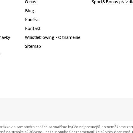
O nás
Sport&Bonus pravidl
Blog
Kariéra
Kontakt
návky
Whistleblowing - Oznámenie
Sitemap
y
rázkov a samotných cenách sa snažíme byť čo najpresnejší, no nemôžeme zaruči
né na stránke sú súčasťou našej ponuky a neznamenajú, že sú vždy dostupné. 