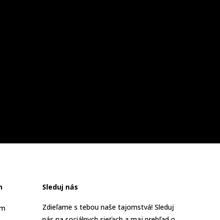
n
Sleduj nás
Zdieľame s tebou naše tajomstvá! Sleduj
am
nás na sociálnych sieťach a maj prehľad o