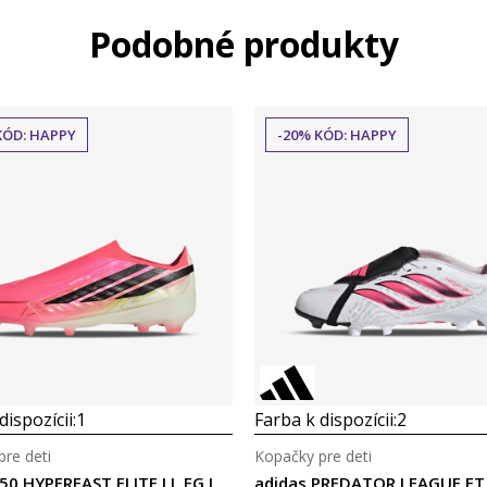
Podobné produkty
KÓD: HAPPY
-20% KÓD: HAPPY
dispozícii:
1
Farba k dispozícii:
2
re deti
Kopačky pre deti
50 HYPERFAST ELITE LL FG J
adidas PREDATOR LEAGUE FT 