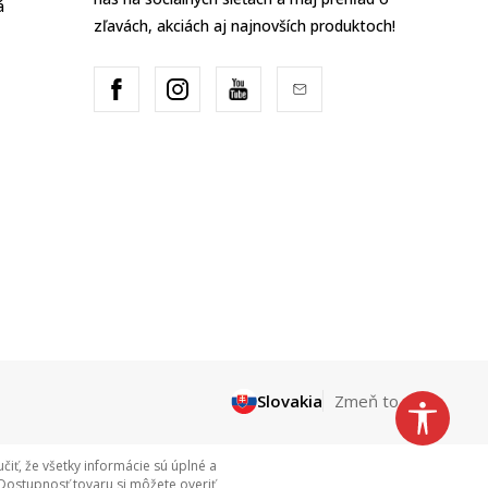
á
zľavách, akciách aj najnovších produktoch!
Slovakia
Zmeň to
ť, že všetky informácie sú úplné a
Dostupnosť tovaru si môžete overiť