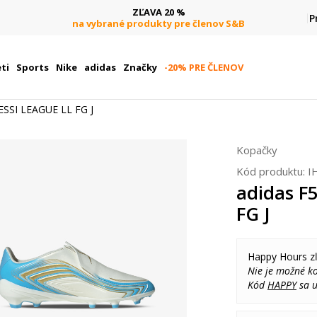
ZĽAVA 20 %
P
na vybrané produkty pre členov S&B
ti
Sports
Nike
adidas
Značky
-20% PRE ČLENOV
ESSI LEAGUE LL FG J
Kopačky
Kód produktu:
I
adidas F
FG J
Happy Hours z
Nie je možné k
Kód
HAPPY
sa u