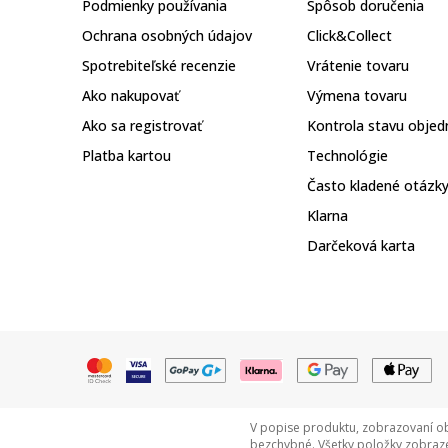
Podmienky používania
Spôsob doručenia
Ochrana osobných údajov
Click&Collect
Spotrebiteľské recenzie
Vrátenie tovaru
Ako nakupovať
Výmena tovaru
Ako sa registrovať
Kontrola stavu objed
Platba kartou
Technológie
Často kladené otázk
Klarna
Darčeková karta
V popise produktu, zobrazovaní ob
bezchybné. Všetky položky zobraze