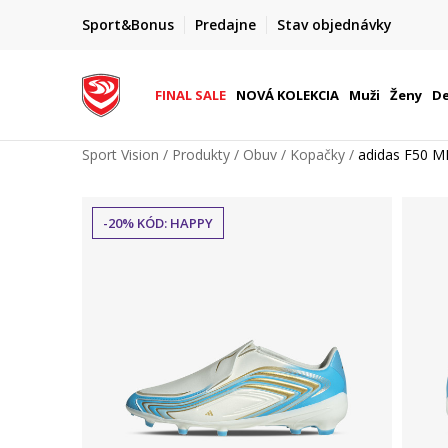
FINAL SALE AŽ -60 %
Sport&Bonus
Predajne
Stav objednávky
do 9. 8.
+ extra zľava 10 % len do 9. 8.
FINAL SALE
NOVÁ KOLEKCIA
Muži
Ženy
De
Sport Vision
Produkty
Obuv
Kopačky
adidas F50 M
-20% KÓD: HAPPY