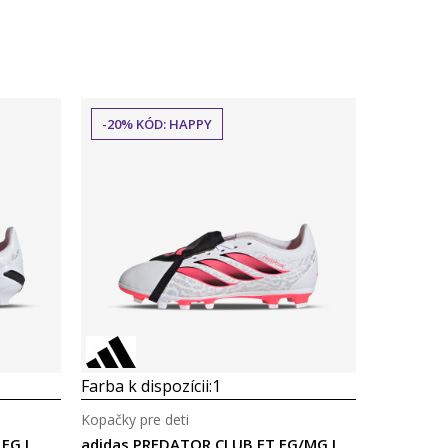
-20% KÓD: HAPPY
Farba k dispozícii:
1
Kopačky pre deti
FG J
adidas PREDATOR CLUB FT FG/MG J