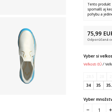
Tento produkt
spomalíš aj keď
pohybu a jedine
75,99
EU
Odporúčaná ce
Vyber si veľkos
Veľkosti EÚ
Veľk
28.5
28
2
34
35
35
Vyber množstv