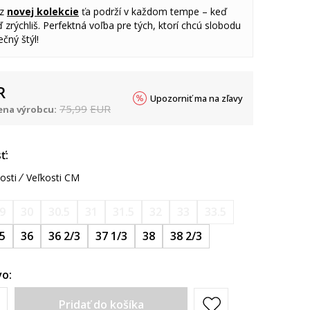
 z
novej kolekcie
ťa podrží v každom tempe – keď
 zrýchliš. Perfektná voľba pre tých, ktorí chcú slobodu
čný štýl!
R
Upozorniť ma na zľavy
75,99
EUR
na výrobcu:
ť:
osti
Veľkosti CM
9
30
30.5
31
31.5
32
33
33.5
.5
36
36 2/3
37 1/3
38
38 2/3
o:
Pridať do košíka