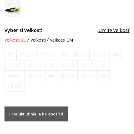
Vyber si veľkosť:
Určite veľkosť
Veľkosti EÚ
Veľkosti
Veľkosti CM
36
36 2/3
37 1/3
38
38 2/3
39 1/3
40
40 2/3
41 1/3
42
42 2/3
43 1/3
44
44 2/3
45 1/3
46
46 2/3
47 1/3
48
48 2/3
Produkt už nie je k dispozícii