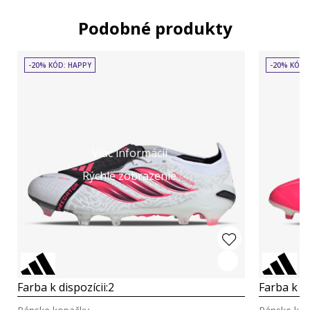
Podobné produkty
-20% KÓD: HAPPY
-20% KÓD:
Viac informácií
Rýchle zobrazenie
Farba k dispozícii:
2
Farba k di