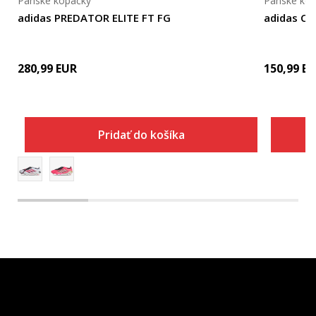
Pánske kopačky
Pánske ko
adidas PREDATOR ELITE FT FG
adidas CO
280,99
EUR
150,99
EU
Pridať do košíka