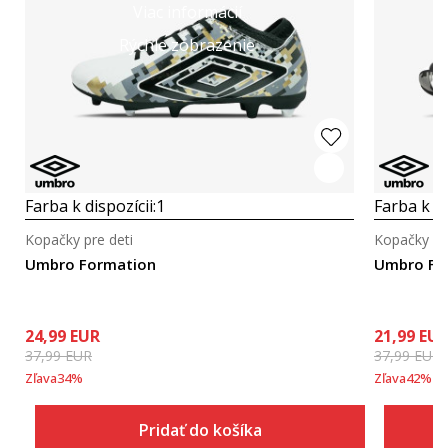
Viac informácií
Rýchle zobrazenie
Farba k dispozícii:
1
Farba k di
Kopačky pre deti
Kopačky pr
Umbro Formation
Umbro FOR
24,99
EUR
21,99
EU
37,99
EUR
37,99
EUR
Zľava
34
%
Zľava
42
%
Pridať do košíka