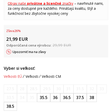
Objav naše
privátne a licenčné
značky
– navrhnuté nami,
za ceny dostupné pre každého. Prinášajú kvalitu, štýl a
funkčnosť bez zbytočne vysokej ceny
Zľava
26
%
21,99
EUR
29,99
EUR
Odporúčaná cena výrobcu:
Upozorniť ma na zľavy
Vyber si veľkosť:
Veľkosti EÚ
Veľkosti
Veľkosti CM
27.5
28
28.5
29.5
30
31
31.5
32
33
33.5
34
35
35.5
36
36.5
37.5
38
38.5