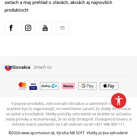
sieťach a maj prehľad o zľavách, akciách aj najnovších
produktoch!
Slovakia
Zmeň to
V popise produktu, zobrazovaní obrázkov a samotných cenách sa
snažíme byť čo najpresnejší, no nemôžeme zaručiť, že všetky informácie
sú úplné a bezchybné. Všetky položky zobrazené na stránke sú súčasťou
našej ponuky a neznamenajú, že sú vždy dostupné. Dostupnosť tovaru si
môžete overiť zavolaním na Call centrum na tel +421 948 909 111.
©2026
www.sportvision.sk
, Výroba
NB SOFT
. Všetky práva vyhradené.