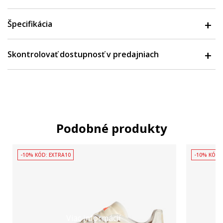
Špecifikácia
Skontrolovať dostupnosť v predajniach
Podobné produkty
-10% KÓD: EXTRA10
-10% KÓD:
Viac informácií