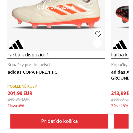
Rýchle zobrazenie
Farba k dispozícii:
1
Farba k di
Kopačky pre dospelých
Kopačky pr
adidas COPA PURE.1 FG
adidas X 
GROUND
POSLEDNÉ KUSY
201,99
EUR
213,99
EU
246,99
EUR
260,99
EU
Zľava
18
%
Zľava
18
%
Pridať do košíka