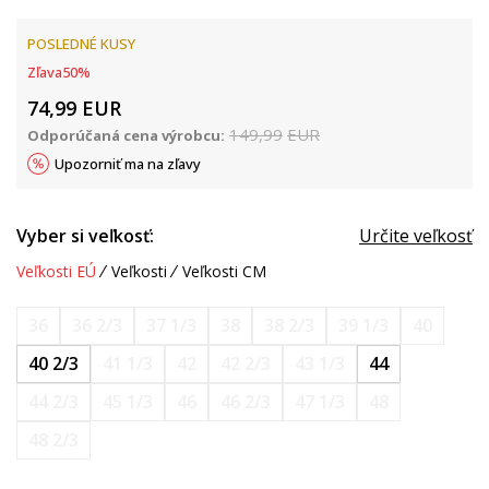
POSLEDNÉ KUSY
Zľava
50
%
74,99
EUR
149,99
EUR
Odporúčaná cena výrobcu:
Upozorniť ma na zľavy
Vyber si veľkosť:
Určite veľkosť
Veľkosti EÚ
Veľkosti
Veľkosti CM
36
36 2/3
37 1/3
38
38 2/3
39 1/3
40
40 2/3
41 1/3
42
42 2/3
43 1/3
44
44 2/3
45 1/3
46
46 2/3
47 1/3
48
48 2/3