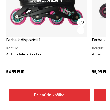
Rýchle zobrazenie
Farba k dispozícii:
1
Farba k di
Korčule
Korčule
Action Inline Skates
Action Inl
54,99
EUR
55,99
EU
Pridať do košíka