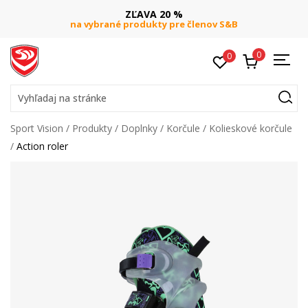
ZĽAVA 20 %
na vybrané produkty pre členov S&B
0
0
Vyhľadaj na stránke
Sport Vision
Produkty
Doplnky
Korčule
Kolieskové korčule
Action roler