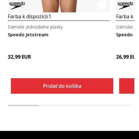
Farba k dispozícii:
1
Farba k di
Dámske jednodielne plavky
Dámske jed
Speedo Jetstream
Speedo B
32,99
EUR
26,99
EU
Pridať do košíka