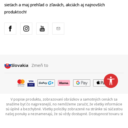
sieťach a maj prehľad o zľavách, akciách aj najnovších
produktoch!
Slovakia
Zmeň to
V popise produktu, zobrazovaní obrázkov a samotných cenách sa
snažíme byť čo najpresnejší, no nemôžeme zaručiť, že všetky informácie
sú úplné a bezchybné. Všetky položky zobrazené na stránke sú súčasťou
našej ponuky a neznamenajú, že sú vždy dostupné. Dostupnosť tovaru si
môžete overiť zavolaním na Call centrum na tel +421 948 909 111.
©2026
www.sportvision.sk
, Výroba
NB SOFT
. Všetky práva vyhradené.