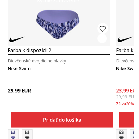
Rýchle zobrazenie
Farba k dispozícii:
2
Farba k di
Dievčenské dvojdielne plavky
Dievčenské 
Nike Swim
Nike Swim
29,99
EUR
23,99
EU
29,99
EUR
Zľava
20
%
Pridať do košíka