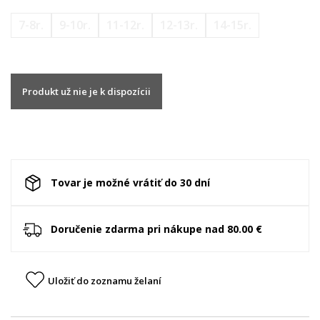
7-8r.
9-10r.
11-12r.
12-13r.
14-15r.
Produkt už nie je k dispozícii
Tovar je možné vrátiť do 30 dní
Doručenie zdarma pri nákupe nad 80.00 €
Uložiť do zoznamu želaní