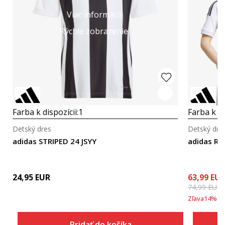
Viac informácií
Rýchle zobrazenie
Farba k dispozícii:
1
Farba k di
Detský dres
Detský dre
adidas STRIPED 24 JSYY
adidas Re
24,95
EUR
63,99
EU
74,99
EUR
Zľava
14
%
Pridať do košíka