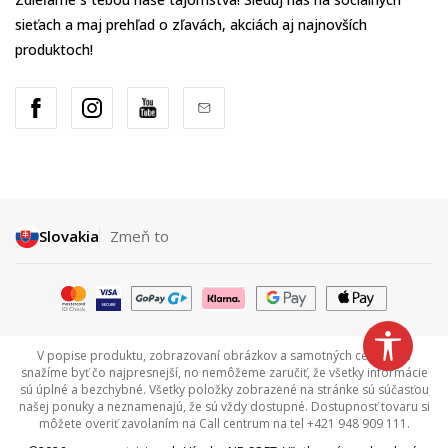
sieťach a maj prehľad o zľavách, akciách aj najnovších
produktoch!
Slovakia
Zmeň to
V popise produktu, zobrazovaní obrázkov a samotných cenách sa
snažíme byť čo najpresnejší, no nemôžeme zaručiť, že všetky informácie
sú úplné a bezchybné. Všetky položky zobrazené na stránke sú súčasťou
našej ponuky a neznamenajú, že sú vždy dostupné. Dostupnosť tovaru si
môžete overiť zavolaním na Call centrum na tel +421 948 909 111.