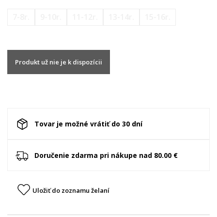
7-8r.
9-10r.
11-12r.
13-14r.
15-16r.
Produkt už nie je k dispozícii
Tovar je možné vrátiť do 30 dní
Doručenie zdarma pri nákupe nad 80.00 €
Uložiť do zoznamu želaní