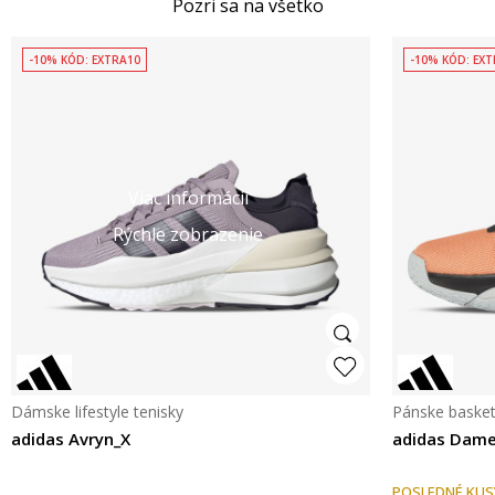
Pozri sa na všetko
-10% KÓD: EXTRA10
-10% KÓD: EX
Viac informácií
Rýchle zobrazenie
Dámske lifestyle tenisky
Pánske basket
adidas Avryn_X
adidas Dame
POSLEDNÉ KUS