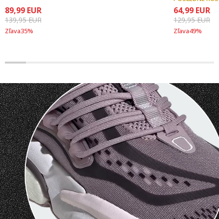
89,99
EUR
64,99
EUR
139,95
EUR
129,95
EUR
Zľava
35
%
Zľava
49
%