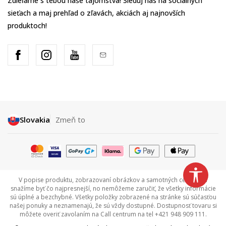
Zdieľame s tebou naše tajomstvá! Sleduj nás na sociálnych
sieťach a maj prehľad o zľavách, akciách aj najnovších
produktoch!
Slovakia
Zmeň to
V popise produktu, zobrazovaní obrázkov a samotných cenách sa
snažíme byť čo najpresnejší, no nemôžeme zaručiť, že všetky informácie
sú úplné a bezchybné. Všetky položky zobrazené na stránke sú súčasťou
našej ponuky a neznamenajú, že sú vždy dostupné. Dostupnosť tovaru si
môžete overiť zavolaním na Call centrum na tel +421 948 909 111.