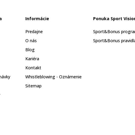
a
Informácie
Ponuka Sport Visio
Predajne
Sport&Bonus progr
O nás
Sport&Bonus pravidl
Blog
Kariéra
Kontakt
návky
Whistleblowing - Oznámenie
Sitemap
y