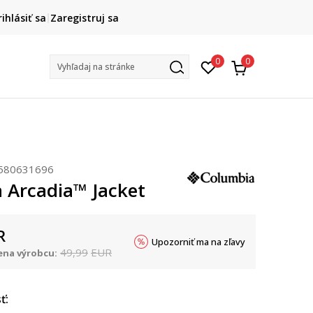
DOPRAVA ZADARMO
rihlásiť sa
Zaregistruj sa
pri objednaní nad 80 €
(neplatí pre Click&Collect)
Na vybr
0
0
Vyhľadaj na stránke
580631696
 Arcadia™ Jacket
R
Upozorniť ma na zľavy
49,99
EUR
na výrobcu:
ť: