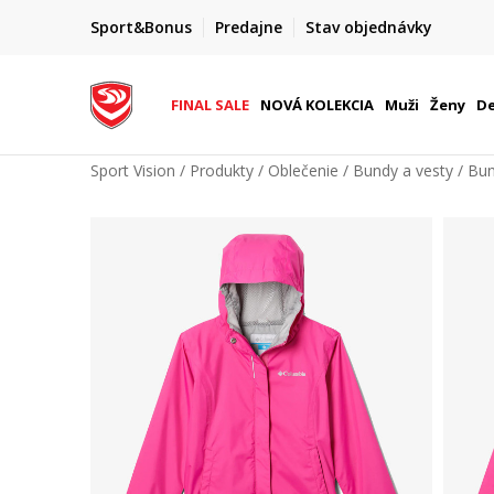
FINAL SALE AŽ -60 %
Sport&Bonus
Predajne
Stav objednávky
do 9. 8.
+ extra zľava 10 % len do 9. 8.
FINAL SALE
NOVÁ KOLEKCIA
Muži
Ženy
De
Sport Vision
Produkty
Oblečenie
Bundy a vesty
Bu