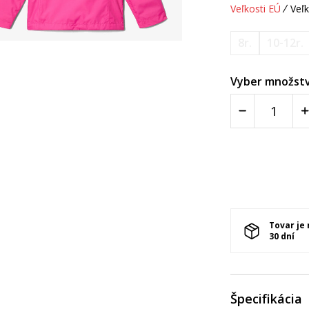
Veľkosti EÚ
Veľk
8r.
10-12r.
Vyber množstv
Tovar je
30 dní
Špecifikácia