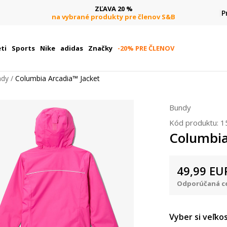
ZĽAVA 20 %
P
na vybrané produkty pre členov S&B
ti
Sports
Nike
adidas
Značky
-20% PRE ČLENOV
ndy
Columbia Arcadia™ Jacket
Bundy
Kód produktu:
1
Columbia
49,99
EU
Odporúčaná ce
Vyber si veľkos