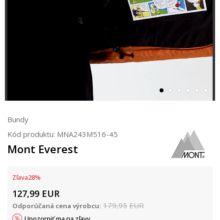
Bundy
Kód produktu:
MNA243M516-45
Mont Everest
Zľava
28
%
127,99
EUR
179,95
EUR
Odporúčaná cena výrobcu:
Upozorniť ma na zľavy