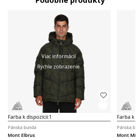
Viac informácií
Rýchle zobrazenie
Farba k dispozícii:
1
Farba k di
Pánska bunda
Pánska bu
Mont Elbrus
Mont Mir