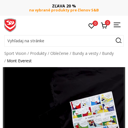
ZĽAVA 20 %
na vybrané produkty pre členov S&B
0
0
Vyhľadaj na stránke
Sport Vision
Produkty
Oblečenie
Bundy a vesty
Bundy
Mont Everest